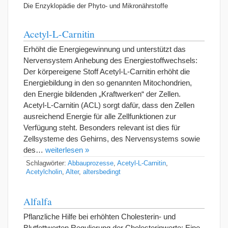
Die Enzyklopädie der Phyto- und Mikronährstoffe
Acetyl-L-Carnitin
Erhöht die Energiegewinnung und unterstützt das
Nervensystem Anhebung des Energiestoffwechsels:
Der körpereigene Stoff Acetyl-L-Carnitin erhöht die
Energiebildung in den so genannten Mitochondrien,
den Energie bildenden „Kraftwerken“ der Zellen.
Acetyl-L-Carnitin (ACL) sorgt dafür, dass den Zellen
ausreichend Energie für alle Zellfunktionen zur
Verfügung steht. Besonders relevant ist dies für
Zellsysteme des Gehirns, des Nervensystems sowie
des…
weiterlesen »
Schlagwörter:
Abbauprozesse
,
Acetyl-L-Carnitin
,
Acetylcholin
,
Alter
,
altersbedingt
Alfalfa
Pflanzliche Hilfe bei erhöhten Cholesterin- und
Blutfettwerten Regulierung der Cholesterinwerte: Eine