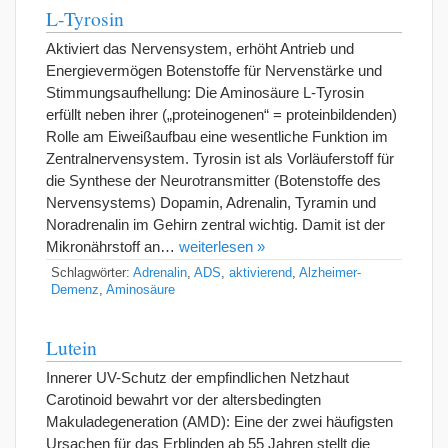
L-Tyrosin
Aktiviert das Nervensystem, erhöht Antrieb und
Energievermögen Botenstoffe für Nervenstärke und
Stimmungsaufhellung: Die Aminosäure L-Tyrosin
erfüllt neben ihrer („proteinogenen“ = proteinbildenden)
Rolle am Eiweißaufbau eine wesentliche Funktion im
Zentralnervensystem. Tyrosin ist als Vorläuferstoff für
die Synthese der Neurotransmitter (Botenstoffe des
Nervensystems) Dopamin, Adrenalin, Tyramin und
Noradrenalin im Gehirn zentral wichtig. Damit ist der
Mikronährstoff an…
weiterlesen »
Schlagwörter:
Adrenalin
,
ADS
,
aktivierend
,
Alzheimer-
Demenz
,
Aminosäure
Lutein
Innerer UV-Schutz der empfindlichen Netzhaut
Carotinoid bewahrt vor der altersbedingten
Makuladegeneration (AMD): Eine der zwei häufigsten
Ursachen für das Erblinden ab 55 Jahren stellt die