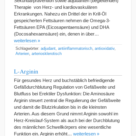
Sekundärprävention sowie adjudanten (begleitenden)
Therapie von Herz- und kardiovaskulären
Erkrankungen. Nahezu ein Drittel der in Krill-Öl
gespeicherten Fettsäuren nehmen die Omega-3-
Fettsäuren EPA (Eicosapentaensäure) und DHA
(Docosahexaensäure) ein, denen in über…
weiterlesen »
Schlagwörter:
adjudant
,
antiinflammatorisch
,
antioxidativ
,
Arterien
,
arteriosklerotisch
L-Arginin
Für gesundes Herz und buchstäblich befriedigende
Gefäßdurchblutung Regulation von Gefäßweite und
Blutfluss bei Erektiler Dysfunktion: Die Aminosäure
Arginin steuert zentral die Regulierung der Gefäßweite
und damit die Blutzirkulation bis in die kleinsten
Arterien. Aus diesem Grund nimmt Arginin sowohl im
Herz-Kreislauf-System als auch bei der Durchblutung
des männlichen Schwellkörpers eine wesentliche
Funktion ein. Arginin erhöht…
weiterlesen »