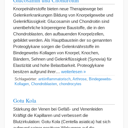
Knorpelnährstoffe bieten neue Therapiewege bei
Gelenkerkrankungen Bildung von Knorpelgewebe und
Gelenkflüssigkeit: Glucosamin und Chondroitin sind
unentbehrliche körpereigene Baustoffe, die in den
Chondroblasten, den aufbauenden Knorpelzellen,
gebildet werden. Als Hauptbaustein der so genannten
Proteoglykane sorgen die Gelenknährstoffe im
Bindegewebs-Kollagen von Knorpel, Knochen,
Bändern, Sehnen und Gelenkflüssigkeit (Synovia) für
Elastizität und hohe Belastbarkeit. Proteoglykane
besitzen aufgrund ihrer…
weiterlesen »
Schlagwörter:
antiinflammatorisch
,
Arthrose
,
Bindegewebs-
Kollagen
,
Chondroblasten
,
chondrocytes
Gotu Kola
Stärkung der Venen bei Gefäß- und Venenleiden
Kräftigt die Kapillaren und verbessert die
Blutzirkulation: Gotu Kola (Centella asiatica) hat sich
aufgrund seiner positiven Wirkungen auf die