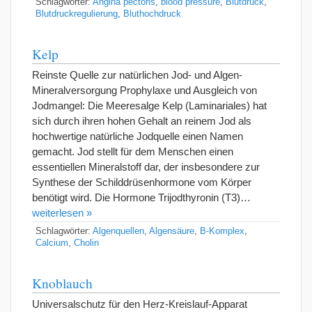
Schlagwörter:
Angina pectoris
,
blood pressure
,
Blutdruck
,
Blutdruckregulierung
,
Bluthochdruck
Kelp
Reinste Quelle zur natürlichen Jod- und Algen-
Mineralversorgung Prophylaxe und Ausgleich von
Jodmangel: Die Meeresalge Kelp (Laminariales) hat
sich durch ihren hohen Gehalt an reinem Jod als
hochwertige natürliche Jodquelle einen Namen
gemacht. Jod stellt für dem Menschen einen
essentiellen Mineralstoff dar, der insbesondere zur
Synthese der Schilddrüsenhormone vom Körper
benötigt wird. Die Hormone Trijodthyronin (T3)…
weiterlesen »
Schlagwörter:
Algenquellen
,
Algensäure
,
B-Komplex
,
Calcium
,
Cholin
Knoblauch
Universalschutz für den Herz-Kreislauf-Apparat