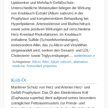
Lipidsenker und Mehrfach-Gefäßschutz:
Unterschiedliche Metastudien belegen die Wirkung
von Knoblauch-Extrakt (Allium sativum) in der
Prophylaxe und komplementären Behandlung bei
Hyperlipidämie, Arteriosklerose und Bluthochdruck
sowie seine positiven Wirkungen auf verschiedene
Herz-Kreislauf-Risikofaktoren. Im Knoblauch
enthaltene Sulfide (Schwefelverbindungen),
insbesondere Alliin, das zu Allicin und Vinyldithiin
umgewandelt wird, senken den Gesamt- und LDL-
Cholesterin- sowie Triglyceridspiegel….
weiterlesen »
Schlagwörter:
Allicin
,
Alliin
,
Allium sativum
,
alternative
medicine
,
Antioxidant properties
Krill-Öl
Maritimer Schutz von Herz und Arterien Herz- und
Gefäß-Prophylaxe: Das Öl des Kleinkrebses Krill
(Euphausia superba) dient aufgrund seines besonders
zuträglichen Fettsäuremusters zur Primär- und