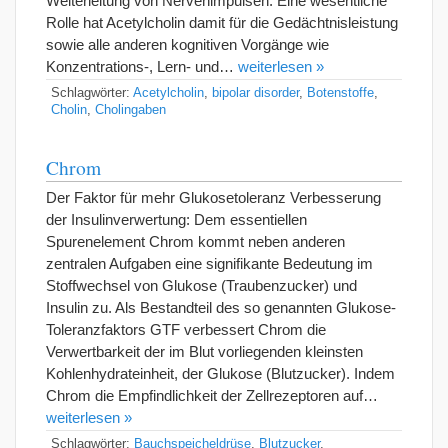
Weiterleitung von Nervenimpulsen. Eine wesentliche
Rolle hat Acetylcholin damit für die Gedächtnisleistung
sowie alle anderen kognitiven Vorgänge wie
Konzentrations-, Lern- und…
weiterlesen »
Schlagwörter:
Acetylcholin
,
bipolar disorder
,
Botenstoffe
,
Cholin
,
Cholingaben
Chrom
Der Faktor für mehr Glukosetoleranz Verbesserung
der Insulinverwertung: Dem essentiellen
Spurenelement Chrom kommt neben anderen
zentralen Aufgaben eine signifikante Bedeutung im
Stoffwechsel von Glukose (Traubenzucker) und
Insulin zu. Als Bestandteil des so genannten Glukose-
Toleranzfaktors GTF verbessert Chrom die
Verwertbarkeit der im Blut vorliegenden kleinsten
Kohlenhydrateinheit, der Glukose (Blutzucker). Indem
Chrom die Empfindlichkeit der Zellrezeptoren auf…
weiterlesen »
Schlagwörter:
Bauchspeicheldrüse
,
Blutzucker
,