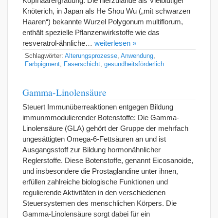
Kopfhaarergrauung. Die hierzulande als Vielblütiger
Knöterich, in Japan als He Shou Wu („mit schwarzen
Haaren“) bekannte Wurzel Polygonum multiflorum,
enthält spezielle Pflanzenwirkstoffe wie das
resveratrol-ähnliche…
weiterlesen »
Schlagwörter:
Alterungsprozesse
,
Anwendung
,
Farbpigment
,
Faserschicht
,
gesundheitsförderlich
Gamma-Linolensäure
Steuert Immunüberreaktionen entgegen Bildung
immunmmodulierender Botenstoffe: Die Gamma-
Linolensäure (GLA) gehört der Gruppe der mehrfach
ungesättigten Omega-6-Fettsäuren an und ist
Ausgangsstoff zur Bildung hormonähnlicher
Reglerstoffe. Diese Botenstoffe, genannt Eicosanoide,
und insbesondere die Prostaglandine unter ihnen,
erfüllen zahlreiche biologische Funktionen und
regulierende Aktivitäten in den verschiedenen
Steuersystemen des menschlichen Körpers. Die
Gamma-Linolensäure sorgt dabei für ein