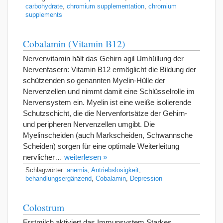
carbohydrate
,
chromium supplementation
,
chromium
supplements
Cobalamin (Vitamin B12)
Nervenvitamin hält das Gehirn agil Umhüllung der
Nervenfasern: Vitamin B12 ermöglicht die Bildung der
schützenden so genannten Myelin-Hülle der
Nervenzellen und nimmt damit eine Schlüsselrolle im
Nervensystem ein. Myelin ist eine weiße isolierende
Schutzschicht, die die Nervenfortsätze der Gehirn-
und peripheren Nervenzellen umgibt. Die
Myelinscheiden (auch Markscheiden, Schwannsche
Scheiden) sorgen für eine optimale Weiterleitung
nervlicher…
weiterlesen »
Schlagwörter:
anemia
,
Antriebslosigkeit
,
behandlungsergänzend
,
Cobalamin
,
Depression
Colostrum
Erstmilch aktiviert das Immunsystem Starkes