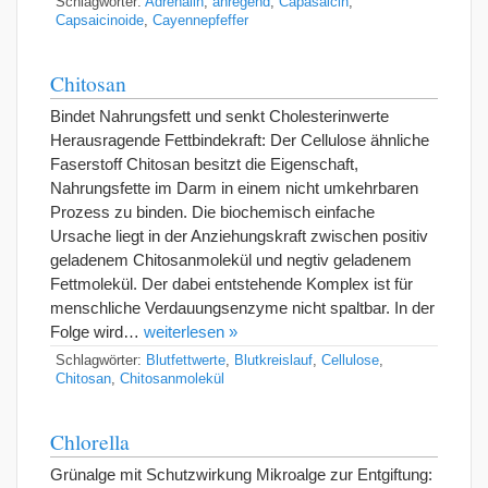
Schlagwörter:
Adrenalin
,
anregend
,
Capasaicin
,
Capsaicinoide
,
Cayennepfeffer
Chitosan
Bindet Nahrungsfett und senkt Cholesterinwerte
Herausragende Fettbindekraft: Der Cellulose ähnliche
Faserstoff Chitosan besitzt die Eigenschaft,
Nahrungsfette im Darm in einem nicht umkehrbaren
Prozess zu binden. Die biochemisch einfache
Ursache liegt in der Anziehungskraft zwischen positiv
geladenem Chitosanmolekül und negtiv geladenem
Fettmolekül. Der dabei entstehende Komplex ist für
menschliche Verdauungsenzyme nicht spaltbar. In der
Folge wird…
weiterlesen »
Schlagwörter:
Blutfettwerte
,
Blutkreislauf
,
Cellulose
,
Chitosan
,
Chitosanmolekül
Chlorella
Grünalge mit Schutzwirkung Mikroalge zur Entgiftung: