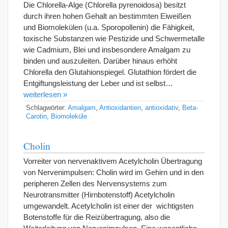
Die Chlorella-Alge (Chlorella pyrenoidosa) besitzt
durch ihren hohen Gehalt an bestimmten Eiweißen
und Biomolekülen (u.a. Sporopollenin) die Fähigkeit,
toxische Substanzen wie Pestizide und Schwermetalle
wie Cadmium, Blei und insbesondere Amalgam zu
binden und auszuleiten. Darüber hinaus erhöht
Chlorella den Glutahionspiegel. Glutathion fördert die
Entgiftungsleistung der Leber und ist selbst…
weiterlesen »
Schlagwörter:
Amalgam
,
Antioxidantien
,
antioxidativ
,
Beta-
Carotin
,
Biomoleküle
Cholin
Vorreiter von nervenaktivem Acetylcholin Übertragung
von Nervenimpulsen: Cholin wird im Gehirn und in den
peripheren Zellen des Nervensystems zum
Neurotransmitter (Hirnbotenstoff) Acetylcholin
umgewandelt. Acetylcholin ist einer der wichtigsten
Botenstoffe für die Reizübertragung, also die