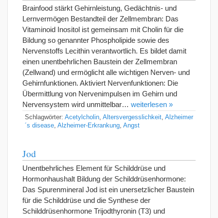
Brainfood stärkt Gehirnleistung, Gedächtnis- und
Lernvermögen Bestandteil der Zellmembran: Das
Vitaminoid Inositol ist gemeinsam mit Cholin für die
Bildung so genannter Phospholipide sowie des
Nervenstoffs Lecithin verantwortlich. Es bildet damit
einen unentbehrlichen Baustein der Zellmembran
(Zellwand) und ermöglicht alle wichtigen Nerven- und
Gehirnfunktionen. Aktiviert Nervenfunktionen: Die
Übermittlung von Nervenimpulsen im Gehirn und
Nervensystem wird unmittelbar…
weiterlesen »
Schlagwörter:
Acetylcholin
,
Altersvergesslichkeit
,
Alzheimer
´s disease
,
Alzheimer-Erkrankung
,
Angst
Jod
Unentbehrliches Element für Schilddrüse und
Hormonhaushalt Bildung der Schilddrüsenhormone:
Das Spurenmineral Jod ist ein unersetzlicher Baustein
für die Schilddrüse und die Synthese der
Schilddrüsenhormone Trijodthyronin (T3) und