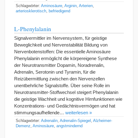
Schlagwörter:
Aminosäure
,
Arginin
,
Arterien
,
arteriosklerotisch
,
befriedigend
L-Phenylalanin
Signalvermittler im Nervensystem, für geistige
Beweglichkeit und Nervenstabilität Bildung von
Nervenbotenstoffen: Die essentielle Aminosäure
Phenylalanin ermöglicht die körpereigene Synthese
der Neurotransmitter Dopamin, Noradrenalin,
Adrenalin, Serotonin und Tyramin, für die
Reizübermittlung zwischen den Nervenzellen
unentbehrliche Signalstoffe. Über seine Rolle im
Neurotransmitter-Stoffwechsel steigert Phenylalanin
die geistige Wachheit und kognitive Hirnfunktionen wie
Konzentrations- und Gedächtnisvermögen und hat
stimmungsaufhellende…
weiterlesen »
Schlagwörter:
Adrenalin
,
Adrenalin-Spiegel
,
Alzheimer-
Demenz
,
Aminosäure
,
angstmindernd