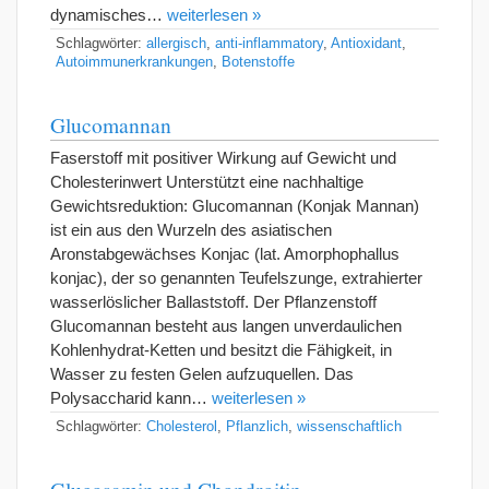
dynamisches…
weiterlesen »
Schlagwörter:
allergisch
,
anti-inflammatory
,
Antioxidant
,
Autoimmunerkrankungen
,
Botenstoffe
Glucomannan
Faserstoff mit positiver Wirkung auf Gewicht und
Cholesterinwert Unterstützt eine nachhaltige
Gewichtsreduktion: Glucomannan (Konjak Mannan)
ist ein aus den Wurzeln des asiatischen
Aronstabgewächses Konjac (lat. Amorphophallus
konjac), der so genannten Teufelszunge, extrahierter
wasserlöslicher Ballaststoff. Der Pflanzenstoff
Glucomannan besteht aus langen unverdaulichen
Kohlenhydrat-Ketten und besitzt die Fähigkeit, in
Wasser zu festen Gelen aufzuquellen. Das
Polysaccharid kann…
weiterlesen »
Schlagwörter:
Cholesterol
,
Pflanzlich
,
wissenschaftlich
Glucosamin und Chondroitin