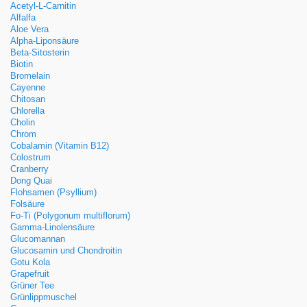
Acetyl-L-Carnitin
Alfalfa
Aloe Vera
Alpha-Liponsäure
Beta-Sitosterin
Biotin
Bromelain
Cayenne
Chitosan
Chlorella
Cholin
Chrom
Cobalamin (Vitamin B12)
Colostrum
Cranberry
Dong Quai
Flohsamen (Psyllium)
Folsäure
Fo-Ti (Polygonum multiflorum)
Gamma-Linolensäure
Glucomannan
Glucosamin und Chondroitin
Gotu Kola
Grapefruit
Grüner Tee
Grünlippmuschel