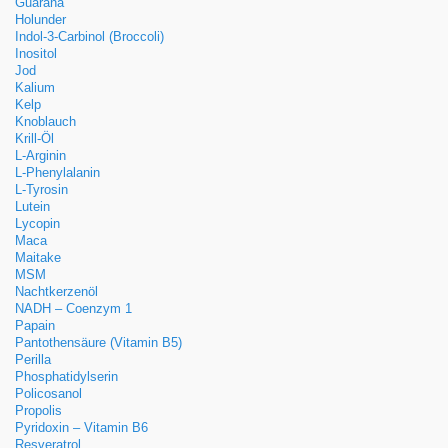
Guarana
Holunder
Indol-3-Carbinol (Broccoli)
Inositol
Jod
Kalium
Kelp
Knoblauch
Krill-Öl
L-Arginin
L-Phenylalanin
L-Tyrosin
Lutein
Lycopin
Maca
Maitake
MSM
Nachtkerzenöl
NADH – Coenzym 1
Papain
Pantothensäure (Vitamin B5)
Perilla
Phosphatidylserin
Policosanol
Propolis
Pyridoxin – Vitamin B6
Resveratrol