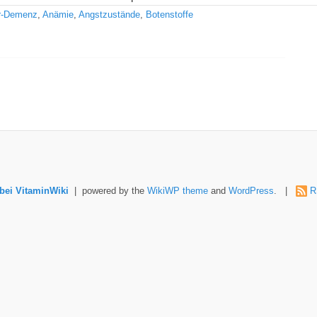
r-Demenz
,
Anämie
,
Angstzustände
,
Botenstoffe
ei VitaminWiki
| powered by the
WikiWP theme
and
WordPress
. |
R