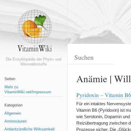
Die Enzyklopädie der Phyto- und
Mikronährstoffe
Anämie | Wil
Seiten
Mehr zu
VitaminWiki.net/Impressum
Pyridoxin – Vitamin B
Für ein intaktes Nervensyst
Kategorien
Vitamin B6 (Pyridoxin) ist 
Allgemein
wie Serotonin, Dopamin und 
Aminosäuren
Reizübertragung zwischen de
Prozesse sicher. Die „Glü
Antientzündliche Wirksamkeit