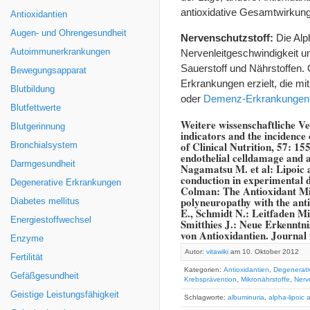
antioxidative Gesamtwirkung
Antioxidantien
Augen- und Ohrengesundheit
Nervenschutzstoff:
Die Alp
Autoimmunerkrankungen
Nervenleitgeschwindigkeit un
Sauerstoff und Nährstoffen. 
Bewegungsapparat
Erkrankungen erzielt, die m
Blutbildung
oder
Demenz-Erkrankungen
Blutfettwerte
Weitere wissenschaftliche Ve
Blutgerinnung
indicators and the incidenc
of Clinical Nutrition, 57: 15
Bronchialsystem
endothelial celldamage and a
Darmgesundheit
Nagamatsu M. et al: Lipoic a
conduction in experimental 
Degenerative Erkrankungen
Colman: The Antioxidant Mir
polyneuropathy with the anti
Diabetes mellitus
E., Schmidt N.: Leitfaden M
Energiestoffwechsel
Smitthies J.: Neue Erkenntn
von Antioxidantien. Journal
Enzyme
Autor:
vitawiki
am 10. Oktober 2012
Fertilität
Kategorien:
Antioxidantien
,
Degenerati
Gefäßgesundheit
Krebsprävention
,
Mikronährstoffe
,
Nerv
Geistige Leistungsfähigkeit
Schlagworte:
albuminuria
,
alpha-lipoic 