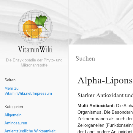
Die Enzyklopädie der Phyto- und
Mikronährstoffe
Alpha-Lipons
Seiten
Mehr zu
Starker Antioxidant u
VitaminWiki.net/Impressum
Multi-Antioxidant:
Die Alph
Kategorien
Organismus. Die Besonderheit
Allgemein
Zellmembranen als auch den
Aminosäuren
Zellorganellen (Funktionsein
Antientzündliche Wirksamkeit
der Lage, andere Antioxidant