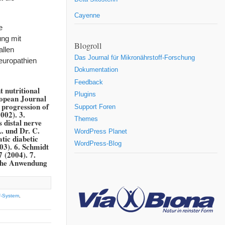
Cayenne
e
ung mit
Blogroll
allen
Das Journal für Mikronährstoff-Forschung
europathien
Dokumentation
Feedback
t nutritional
Plugins
ropean Journal
e progression of
Support Foren
002). 3.
Themes
 distal nerve
. und Dr. C.
WordPress Planet
tic diabetic
WordPress-Blog
03). 6. Schmidt
 (2004). 7.
ische Anwendung
f-System
,