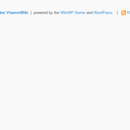
ei VitaminWiki
| powered by the
WikiWP theme
and
WordPress
. |
R