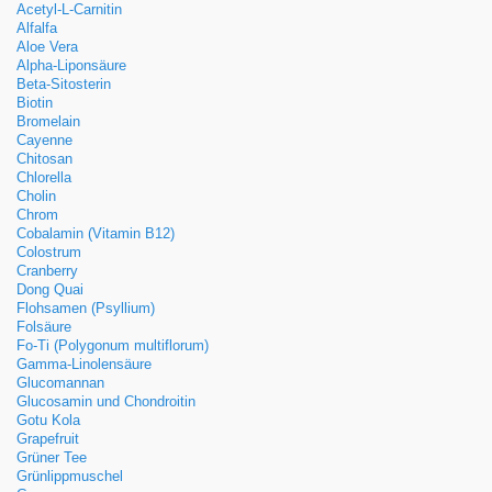
Acetyl-L-Carnitin
Alfalfa
Aloe Vera
Alpha-Liponsäure
Beta-Sitosterin
Biotin
Bromelain
Cayenne
Chitosan
Chlorella
Cholin
Chrom
Cobalamin (Vitamin B12)
Colostrum
Cranberry
Dong Quai
Flohsamen (Psyllium)
Folsäure
Fo-Ti (Polygonum multiflorum)
Gamma-Linolensäure
Glucomannan
Glucosamin und Chondroitin
Gotu Kola
Grapefruit
Grüner Tee
Grünlippmuschel