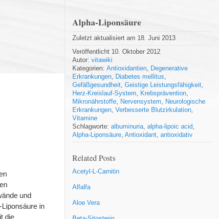
Alpha-Liponsäure
Zuletzt aktualisiert am 18. Juni 2013
Veröffentlicht 10. Oktober 2012
Autor:
vitawiki
Kategorien:
Antioxidantien
,
Degenerative
Erkrankungen
,
Diabetes mellitus
,
Gefäßgesundheit
,
Geistige Leistungsfähigkeit
,
Herz-Kreislauf-System
,
Krebsprävention
,
Mikronährstoffe
,
Nervensystem
,
Neurologische
Erkrankungen
,
Verbesserte Blutzirkulation
,
Vitamine
Schlagworte:
albuminuria
,
alpha-lipoic acid
,
Alpha-Liponsäure
,
Antioxidant
,
antioxidativ
Related Posts
Acetyl-L-Carnitin
en
hen
Alfalfa
lwände und
Aloe Vera
a-Liponsäure in
t die
Beta-Sitosterin