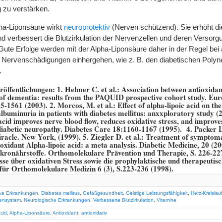
 zu verstärken.
ha-Liponsäure wirkt
neuroprotektiv
(Nerven schützend). Sie erhöht di
d verbessert die Blutzirkulation der Nervenzellen und deren Versorg
Gute Erfolge werden mit der Alpha-Liponsäure daher in der Regel bei 
it Nervenschädigungen einhergehen, wie z. B. den diabetischen Polyn
.
röffentlichungen:
1. Helmer C. et al.: Association between antioxidan
e of dementia: results from the PAQUID prospective cohort study. Eu
55-1561 (2003). 2. Morcos, M. et al.: Effect of alpha-lipoic acid on th
lbuminuria in patients with diabetes mellitus: anxxploratory study (2
cid improves nerve blood flow, reduces oxidative stress, and improves
diabetic neuropathy. Diabetes Care 18:1160-1167 (1995). 4. Packer L
acle. New York, (1999). 5. Ziegler D. et al.: Treatment of symptoma
oxidant Alpha-lipoic acid: a meta analysis. Diabetic Medicine, 20 (20
ikronährstoffe. Orthomolekulare Prävention und Therapie, S. 226-227
isse über oxidativen Stress sowie die prophylaktische und therapeut
 für Orthomolekulare Medizin 6 (3), S.223-236 (1998).
ve Erkrankungen
,
Diabetes mellitus
,
Gefäßgesundheit
,
Geistige Leistungsfähigkeit
,
Herz-Kreislau
ensystem
,
Neurologische Erkrankungen
,
Verbesserte Blutzirkulation
,
Vitamine
acid
,
Alpha-Liponsäure
,
Antioxidant
,
antioxidativ