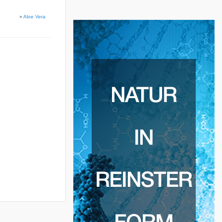
»
Aloe Vera