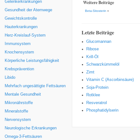
Gelenkerkrankungen
Weitere Beiträge
Gesundheit der Atemwege
Beta-Sitosterin
«
Gewichtskontrolle
Hauterkrankungen
Letzte Beiträge
Herz-Kreislauf-System
Glucomannan
Immunsystem
Ribose
Knochensystem
Krill-Öl
Körperliche Leistungsfähigkeit
Schwarzkümmelöl
Krebsprävention
Zimt
Libido
Vitamin C (Ascorbinsäure)
Mehrfach ungesättigte Fettsäuren
Soja-Protein
Mentale Gesundheit
Rotklee
Resveratrol
Mikronährstoffe
Phosphatidylserin
Mineralstoffe
Nervensystem
Neurologische Erkrankungen
Omega-3-Fettsäuren