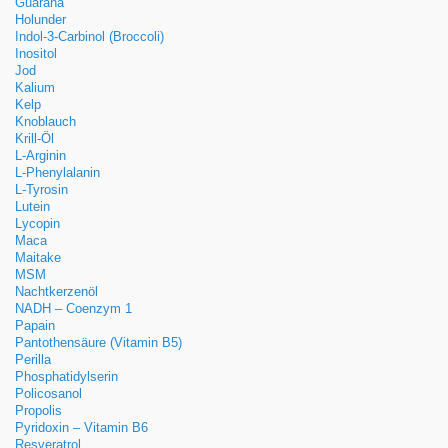
Guarana
Holunder
Indol-3-Carbinol (Broccoli)
Inositol
Jod
Kalium
Kelp
Knoblauch
Krill-Öl
L-Arginin
L-Phenylalanin
L-Tyrosin
Lutein
Lycopin
Maca
Maitake
MSM
Nachtkerzenöl
NADH – Coenzym 1
Papain
Pantothensäure (Vitamin B5)
Perilla
Phosphatidylserin
Policosanol
Propolis
Pyridoxin – Vitamin B6
Resveratrol