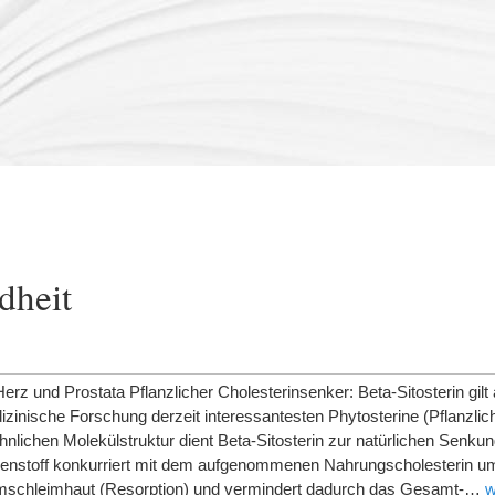
dheit
erz und Prostata Pflanzlicher Cholesterinsenker: Beta-Sitosterin gilt 
zinische Forschung derzeit interessantesten Phytosterine (Pflanzlich
hnlichen Molekülstruktur dient Beta-Sitosterin zur natürlichen Senku
zenstoff konkurriert mit dem aufgenommenen Nahrungscholesterin u
rmschleimhaut (Resorption) und vermindert dadurch das Gesamt-…
w