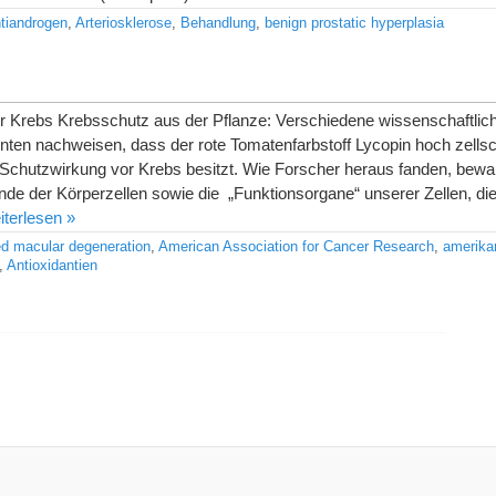
tiandrogen
,
Arteriosklerose
,
Behandlung
,
benign prostatic hyperplasia
 Krebs Krebsschutz aus der Pflanze: Verschiedene wissenschaftlich
nnten nachweisen, dass der rote Tomatenfarbstoff Lycopin hoch zell
e Schutzwirkung vor Krebs besitzt. Wie Forscher heraus fanden, bewa
ände der Körperzellen sowie die „Funktionsorgane“ unserer Zellen, di
iterlesen »
ed macular degeneration
,
American Association for Cancer Research
,
amerika
,
Antioxidantien