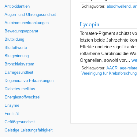
Antioxidantien
Schlagwörter:
abschwellend
,
an
Augen- und Ohrengesundheit
Lycopin
Autoimmunerkrankungen
Bewegungsapparat
Tomaten-Pigment schützt vor
Blutbildung
letzten beide Jahrzehnte ko
Effekte und eine signifikant
Blutfettwerte
rotfarbene Carotinoid die W
Blutgerinnung
Organellen, sowohl vor…
we
Bronchialsystem
Schlagwörter:
AACR
,
age-relat
Darmgesundheit
Vereinigung für Krebsforschung
Degenerative Erkrankungen
Diabetes mellitus
Energiestoffwechsel
Enzyme
Fertilität
Gefäßgesundheit
Geistige Leistungsfähigkeit