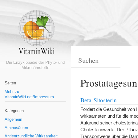
Die Enzyklopädie der Phyto- und
Mikronährstoffe
Prostatagesun
Seiten
Mehr zu
VitaminWiki.net/Impressum
Beta-Sitosterin
Fördert die Gesundheit von H
Kategorien
wirksamsten und für die medi
Allgemein
Aufgrund seiner cholesterinä
Aminosäuren
Cholesterinwerte. Der Pflan
Transportwege über die Da
Antientzündliche Wirksamkeit