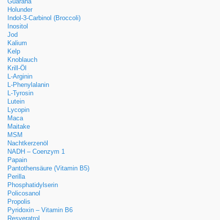
Guarana
Holunder
Indol-3-Carbinol (Broccoli)
Inositol
Jod
Kalium
Kelp
Knoblauch
Krill-Öl
L-Arginin
L-Phenylalanin
L-Tyrosin
Lutein
Lycopin
Maca
Maitake
MSM
Nachtkerzenöl
NADH – Coenzym 1
Papain
Pantothensäure (Vitamin B5)
Perilla
Phosphatidylserin
Policosanol
Propolis
Pyridoxin – Vitamin B6
Resveratrol