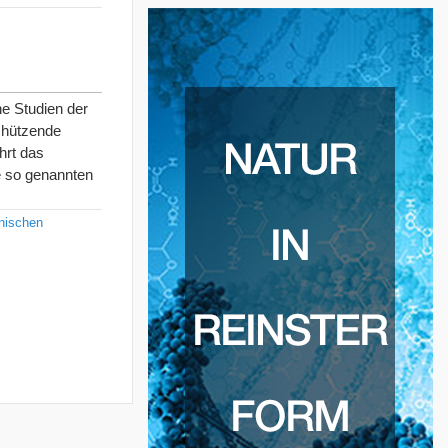
e Studien der
schützende
hrt das
e so genannten
nischen