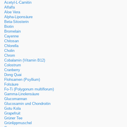
Acetyl-L-Carnitin
Alfalfa
Aloe Vera
Alpha-Liponsäure
Beta-Sitosterin
Biotin
Bromelain
Cayenne
Chitosan
Chlorella
Cholin
Chrom
Cobalamin (Vitamin B12)
Colostrum
Cranberry
Dong Quai
Flohsamen (Psyllium)
Folsäure
Fo-Ti (Polygonum multiflorum)
Gamma-Linolensäure
Glucomannan
Glucosamin und Chondroitin
Gotu Kola
Grapefruit
Grüner Tee
Grünlippmuschel