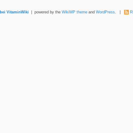
ei VitaminWiki
| powered by the
WikiWP theme
and
WordPress
. |
R