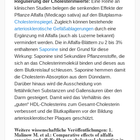
Regulierung der Cholesterinwerte:
Eine Reihe an
klinischen Studien belegen die senkenden Effekte der
Pflanze Alfalfa (Medicago sativa) auf den Blutplasma-
Cholesterinspiegel
. Zugleich können bestehende
arteriosklerotische Gefäßablagerungen
durch eine
Ergänzung mit Alfalfa (auch als Luzerne bekannt)
vermindert werden. Die in Alfalfa-Blättern zu 2 bis 3%
enthaltenen
Saponine
sind der Grund für diese
Wirkung: Saponine sind Sekundäre Pflanzenstoffe, die
sich an das Cholesterinmolekül binden und dieses aus
dem Blutkreislauf schleusen. Saponine hemmen damit
die Cholesterin-Absorption aus dem Dünndarm.
Darüber hinaus wird die Ausscheidung von
fettähnlichen Substanzen und Gallensäuren über den
Darm gesteigert. Damit wird das Verhältnis des
„guten“ HDL-Cholesterins zum Gesamt-Cholesterin
verbessert und die Blutkapillaren vor der Bildung
arteriosklerotischer Plaques geschützt.
Weitere wissenschaftliche Veröffentlichungen:
1.
Malinow M. et al.: Comparative effects of alfalfa
saponins and alfalfa fiber on cholesterol absorption in