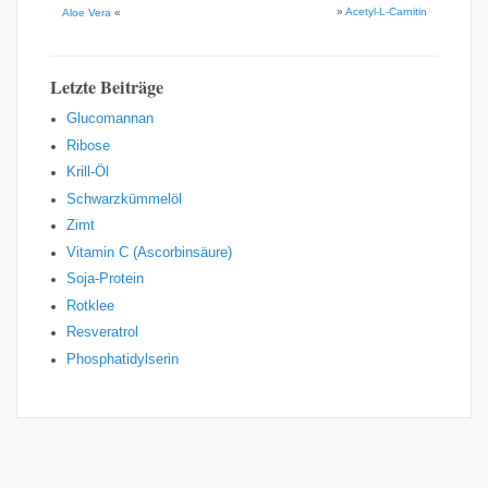
»
Acetyl-L-Carnitin
Aloe Vera
«
Letzte Beiträge
Glucomannan
Ribose
Krill-Öl
Schwarzkümmelöl
Zimt
Vitamin C (Ascorbinsäure)
Soja-Protein
Rotklee
Resveratrol
Phosphatidylserin