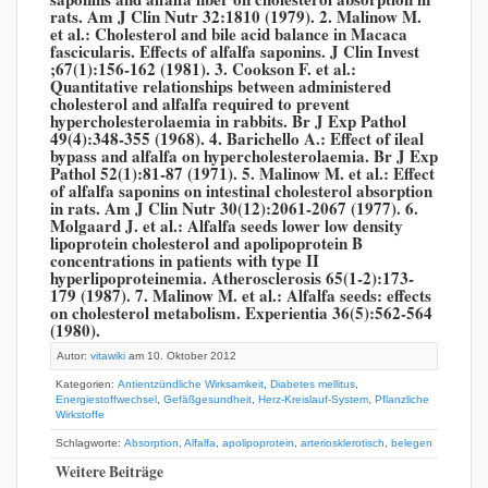
rats. Am J Clin Nutr 32:1810 (1979). 2. Malinow M.
et al.: Cholesterol and bile acid balance in Macaca
fascicularis. Effects of alfalfa saponins. J Clin Invest
;67(1):156-162 (1981). 3. Cookson F. et al.:
Quantitative relationships between administered
cholesterol and alfalfa required to prevent
hypercholesterolaemia in rabbits. Br J Exp Pathol
49(4):348-355 (1968). 4. Barichello A.: Effect of ileal
bypass and alfalfa on hypercholesterolaemia. Br J Exp
Pathol 52(1):81-87 (1971). 5. Malinow M. et al.: Effect
of alfalfa saponins on intestinal cholesterol absorption
in rats. Am J Clin Nutr 30(12):2061-2067 (1977). 6.
Molgaard J. et al.: Alfalfa seeds lower low density
lipoprotein cholesterol and apolipoprotein B
concentrations in patients with type II
hyperlipoproteinemia. Atherosclerosis 65(1-2):173-
179 (1987). 7. Malinow M. et al.: Alfalfa seeds: effects
on cholesterol metabolism. Experientia 36(5):562-564
(1980).
Autor:
vitawiki
am 10. Oktober 2012
Kategorien:
Antientzündliche Wirksamkeit
,
Diabetes mellitus
,
Energiestoffwechsel
,
Gefäßgesundheit
,
Herz-Kreislauf-System
,
Pflanzliche
Wirkstoffe
Schlagworte:
Absorption
,
Alfalfa
,
apolipoprotein
,
arteriosklerotisch
,
belegen
Weitere Beiträge