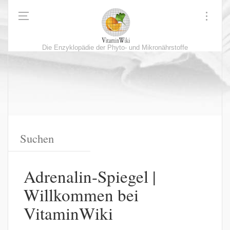
Die Enzyklopädie der Phyto- und Mikronährstoffe
Adrenalin-Spiegel |
Willkommen bei
VitaminWiki