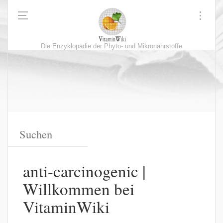
Die Enzyklopädie der Phyto- und Mikronährstoffe
anti-carcinogenic |
Willkommen bei
VitaminWiki