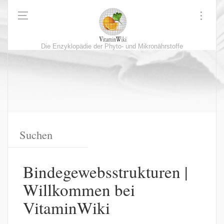
Die Enzyklopädie der Phyto- und Mikronährstoffe
Bindegewebsstrukturen |
Willkommen bei
VitaminWiki