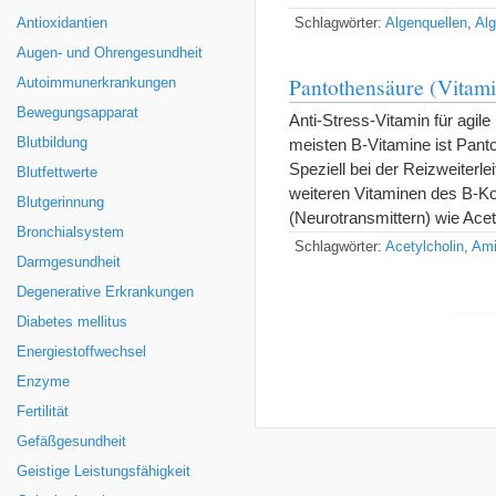
Antioxidantien
Schlagwörter:
Algenquellen
,
Al
Augen- und Ohrengesundheit
Pantothensäure (Vitam
Autoimmunerkrankungen
Bewegungsapparat
Anti-Stress-Vitamin für agi
Blutbildung
meisten B-Vitamine ist Panto
Speziell bei der Reizweiterle
Blutfettwerte
weiteren Vitaminen des B-K
Blutgerinnung
(Neurotransmittern) wie Ace
Bronchialsystem
Schlagwörter:
Acetylcholin
,
Ami
Darmgesundheit
Degenerative Erkrankungen
Diabetes mellitus
Energiestoffwechsel
Enzyme
Fertilität
Gefäßgesundheit
Geistige Leistungsfähigkeit