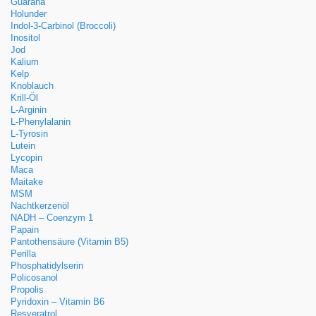
Guarana
Holunder
Indol-3-Carbinol (Broccoli)
Inositol
Jod
Kalium
Kelp
Knoblauch
Krill-Öl
L-Arginin
L-Phenylalanin
L-Tyrosin
Lutein
Lycopin
Maca
Maitake
MSM
Nachtkerzenöl
NADH – Coenzym 1
Papain
Pantothensäure (Vitamin B5)
Perilla
Phosphatidylserin
Policosanol
Propolis
Pyridoxin – Vitamin B6
Resveratrol