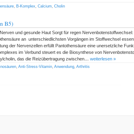
gensäure
,
B-Komplex
,
Calcium
,
Cholin
in B5)
le Nerven und gesunde Haut Sorgt für regen Nervenbotenstoffwechsel:
thensäure an unterschiedlichsten Vorgängen im Stoffwechsel essentiel
itung der Nervenzellen erfüllt Pantothensäure eine unersetzliche Funkt
omplexes im Verbund steuert es die Biosynthese von Nervenbotensto
tylcholin, das die Reizübertragung zwischen…
weiterlesen »
nosäuren
,
Anti-Stress-Vitamin
,
Anwendung
,
Arthritis