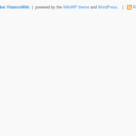
ei VitaminWiki
| powered by the
WikiWP theme
and
WordPress
. |
R