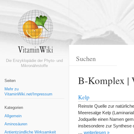
Die Enzyklopädie der Phyto- und
Mikronährstoffe
B-Komplex | 
Seiten
Mehr zu
VitaminWiki.net/Impressum
Kelp
Reinste Quelle zur natürlic
Kategorien
Meeresalge Kelp (Laminariale
Allgemein
Jodquelle einen Namen gemach
Aminosäuren
insbesondere zur Synthese d
…
weiterlesen »
Antientzündliche Wirksamkeit