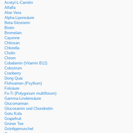
Acetyl-L-Carnitin
Alfalfa
Aloe Vera
Alpha-Liponsäure
Beta-Sitosterin
Biotin
Bromelain
Cayenne
Chitosan
Chlorella
Cholin
Chrom
Cobalamin (Vitamin B12)
Colostrum
Cranberry
Dong Quai
Flohsamen (Psyllium)
Folsäure
Fo-Ti (Polygonum multiflorum)
Gamma-Linolensäure
Glucomannan
Glucosamin und Chondroitin
Gotu Kola
Grapefruit
Grüner Tee
Grünlippmuschel