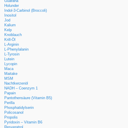
Guarana
Holunder
Indol-3-Carbinol (Broccoli)
Inositol
Jod
Kalium
Kelp
Knoblauch
Krill-Öl
L-Arginin
L-Phenylalanin
L-Tyrosin
Lutein
Lycopin
Maca
Maitake
MSM
Nachtkerzenöl
NADH – Coenzym 1
Papain
Pantothensäure (Vitamin B5)
Perilla
Phosphatidylserin
Policosanol
Propolis
Pyridoxin – Vitamin B6
Resveratrol