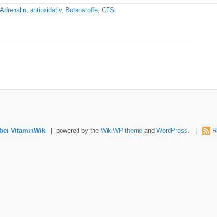
Adrenalin
,
antioxidativ
,
Botenstoffe
,
CFS
ei VitaminWiki
| powered by the
WikiWP theme
and
WordPress
. |
R