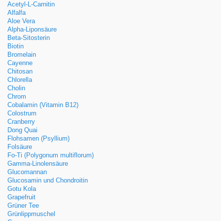
Acetyl-L-Carnitin
Alfalfa
Aloe Vera
Alpha-Liponsäure
Beta-Sitosterin
Biotin
Bromelain
Cayenne
Chitosan
Chlorella
Cholin
Chrom
Cobalamin (Vitamin B12)
Colostrum
Cranberry
Dong Quai
Flohsamen (Psyllium)
Folsäure
Fo-Ti (Polygonum multiflorum)
Gamma-Linolensäure
Glucomannan
Glucosamin und Chondroitin
Gotu Kola
Grapefruit
Grüner Tee
Grünlippmuschel