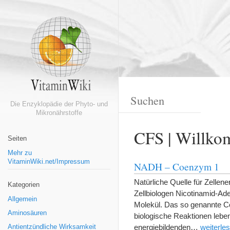
Die Enzyklopädie der Phyto- und
Mikronährstoffe
CFS | Willko
Seiten
Mehr zu
VitaminWiki.net/Impressum
NADH – Coenzym 1
Natürliche Quelle für Zellen
Kategorien
Zellbiologen Nicotinamid-Ade
Allgemein
Molekül. Das so genannte Co
Aminosäuren
biologische Reaktionen lebe
energiebildenden…
weiterle
Antientzündliche Wirksamkeit