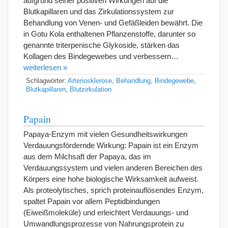
aufgrund seiner positiven Wirkungen auf die
Blutkapillaren und das Zirkulationssystem zur
Behandlung von Venen- und Gefäßleiden bewährt. Die
in Gotu Kola enthaltenen Pflanzenstoffe, darunter so
genannte triterpenische Glykoside, stärken das
Kollagen des Bindegewebes und verbessern…
weiterlesen »
Schlagwörter:
Arteriosklerose
,
Behandlung
,
Bindegewebe
,
Blutkapillaren
,
Blutzirkulation
Papain
Papaya-Enzym mit vielen Gesundheitswirkungen
Verdauungsfördernde Wirkung: Papain ist ein Enzym
aus dem Milchsaft der Papaya, das im
Verdauungssystem und vielen anderen Bereichen des
Körpers eine hohe biologische Wirksamkeit aufweist.
Als proteolytisches, sprich proteinauflösendes Enzym,
spaltet Papain vor allem Peptidbindungen
(Eiweißmoleküle) und erleichtert Verdauungs- und
Umwandlungsprozesse von Nahrungsprotein zu