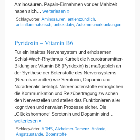
Aminosäuren. Papain-Einnahmen vor der Mahlzeit
haben sich…
weiterlesen »
Schlagwörter:
Aminosäuren
,
antientzündlich
,
antiinflammatorisch
,
antioxidativ
,
Autoimmunerkrankungen
Pyridoxin – Vitamin B6
Für ein intaktes Nervensystem und erholsamen
Schlaf-Wach-Rhythmus Kurbelt die Neurotransmitter-
Bildung an: Vitamin B6 (Pyridoxin) ist maßgeblich an
der Synthese der Botenstoffe des Nervensystems
(Neurotransmitter) wie Serotonin, Dopamin und
Noradrenalin beteiligt. Nervenbotenstoffe ermöglichen
die Kommunikation und Reizübertragung zwischen
den Nervenzellen und stellen das Funktionieren aller
kognitiven und nervalen Prozesse sicher. Die
„Glückshormone“ Serotonin und Dopamin sind…
weiterlesen »
Schlagwörter:
ADHS
,
Alzheimer-Demenz
,
Anämie
,
Angstzustände
,
Botenstoffe