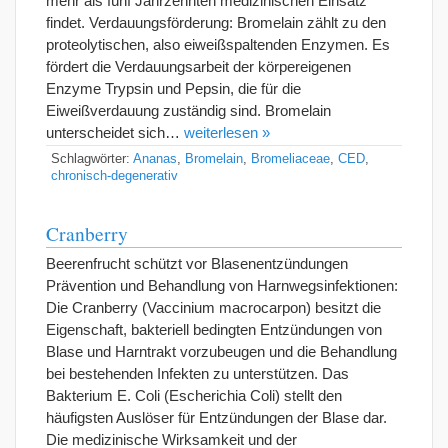
mehr als fünf Jahrzehnten medizinischen Einsatz
findet. Verdauungsförderung: Bromelain zählt zu den
proteolytischen, also eiweißspaltenden Enzymen. Es
fördert die Verdauungsarbeit der körpereigenen
Enzyme Trypsin und Pepsin, die für die
Eiweißverdauung zuständig sind. Bromelain
unterscheidet sich…
weiterlesen »
Schlagwörter:
Ananas
,
Bromelain
,
Bromeliaceae
,
CED
,
chronisch-degenerativ
Cranberry
Beerenfrucht schützt vor Blasenentzündungen
Prävention und Behandlung von Harnwegsinfektionen:
Die Cranberry (Vaccinium macrocarpon) besitzt die
Eigenschaft, bakteriell bedingten Entzündungen von
Blase und Harntrakt vorzubeugen und die Behandlung
bei bestehenden Infekten zu unterstützen. Das
Bakterium E. Coli (Escherichia Coli) stellt den
häufigsten Auslöser für Entzündungen der Blase dar.
Die medizinische Wirksamkeit und der