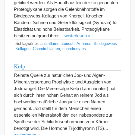
gebildet werden. Als Hauptbaustein der so genannten
Proteoglykane sorgen die Gelenknährstoffe im
Bindegewebs-Kollagen von Knorpel, Knochen,
Bändern, Sehnen und Gelenkflüssigkeit (Synovia) für
Elastizität und hohe Belastbarkeit. Proteoglykane
besitzen aufgrund ihrer…
weiterlesen »
Schlagwörter:
antiinflammatorisch
,
Arthrose
,
Bindegewebs-
Kollagen
,
Chondroblasten
,
chondrocytes
Kelp
Reinste Quelle zur natürlichen Jod- und Algen-
Mineralversorgung Prophylaxe und Ausgleich von
Jodmangel: Die Meeresalge Kelp (Laminariales) hat
sich durch ihren hohen Gehalt an reinem Jod als
hochwertige natürliche Jodquelle einen Namen
gemacht. Jod stellt für dem Menschen einen
essentiellen Mineralstoff dar, der insbesondere zur
Synthese der Schilddrüsenhormone vom Körper
benötigt wird. Die Hormone Trijodthyronin (T3)…
weiterlesen »