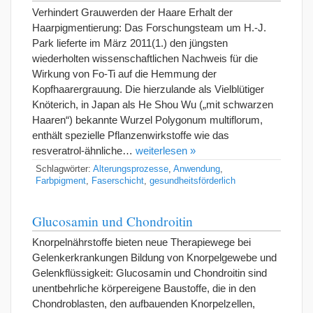
Verhindert Grauwerden der Haare Erhalt der
Haarpigmentierung: Das Forschungsteam um H.-J.
Park lieferte im März 2011(1.) den jüngsten
wiederholten wissenschaftlichen Nachweis für die
Wirkung von Fo-Ti auf die Hemmung der
Kopfhaarergrauung. Die hierzulande als Vielblütiger
Knöterich, in Japan als He Shou Wu („mit schwarzen
Haaren“) bekannte Wurzel Polygonum multiflorum,
enthält spezielle Pflanzenwirkstoffe wie das
resveratrol-ähnliche…
weiterlesen »
Schlagwörter:
Alterungsprozesse
,
Anwendung
,
Farbpigment
,
Faserschicht
,
gesundheitsförderlich
Glucosamin und Chondroitin
Knorpelnährstoffe bieten neue Therapiewege bei
Gelenkerkrankungen Bildung von Knorpelgewebe und
Gelenkflüssigkeit: Glucosamin und Chondroitin sind
unentbehrliche körpereigene Baustoffe, die in den
Chondroblasten, den aufbauenden Knorpelzellen,