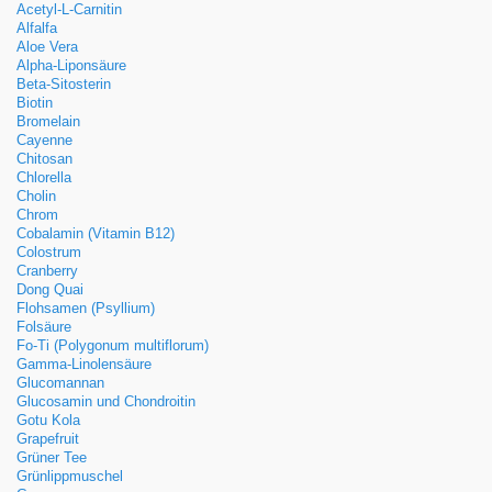
Acetyl-L-Carnitin
Alfalfa
Aloe Vera
Alpha-Liponsäure
Beta-Sitosterin
Biotin
Bromelain
Cayenne
Chitosan
Chlorella
Cholin
Chrom
Cobalamin (Vitamin B12)
Colostrum
Cranberry
Dong Quai
Flohsamen (Psyllium)
Folsäure
Fo-Ti (Polygonum multiflorum)
Gamma-Linolensäure
Glucomannan
Glucosamin und Chondroitin
Gotu Kola
Grapefruit
Grüner Tee
Grünlippmuschel