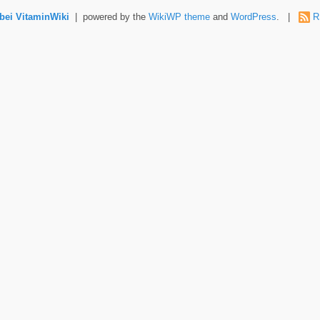
ei VitaminWiki
| powered by the
WikiWP theme
and
WordPress
. |
R