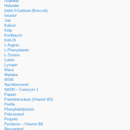
Guarana
Holunder
Indol-3-Carbinol (Broccoli)
Inositol
Jod
Kalium
Kelp
Knoblauch
Krill-Öl
L-Arginin
L-Phenylalanin
L-Tyrosin
Lutein
Lycopin
Maca
Maitake
MSM
Nachtkerzenöl
NADH – Coenzym 1
Papain
Pantothensäure (Vitamin B5)
Perilla
Phosphatidylserin
Policosanol
Propolis
Pyridoxin – Vitamin B6
Resveratrol