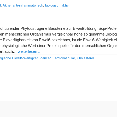
H
,
Akne
,
anti-inflammatorisch
,
biologisch aktiv
schützender Phytoöstrogene Bausteine zur Eiweißbildung: Soja-Protei
den menschlichen Organismus vergleichbar hohe so genannte „biolog
le Bioverfügbarkeit von Eiweiß bezeichnet, ist die Eiweiß-Wertigkeit e
physiologische Wert einer Proteinquelle für den menschlichen Org
efert auch…
weiterlesen »
logische Eiweiß-Wertigkeit
,
cancer
,
Cardiovascular
,
Cholesterol