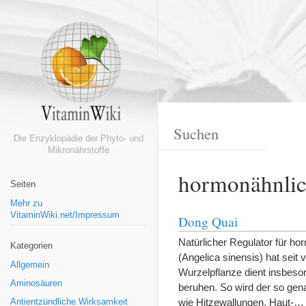
Die Enzyklopädie der Phyto- und
Mikronährstoffe
hormonähnlic
Seiten
Mehr zu
VitaminWiki.net/Impressum
Dong Quai
Natürlicher Regulator für h
Kategorien
(Angelica sinensis) hat seit 
Allgemein
Wurzelpflanze dient insbeso
Aminosäuren
beruhen. So wird der so gen
wie Hitzewallungen, Haut-
Antientzündliche Wirksamkeit