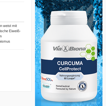
n weist mit
ische Eiweiß-
in
anismus