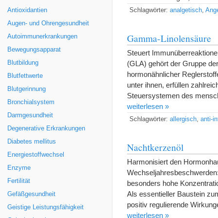
Antioxidantien
Schlagwörter:
analgetisch
,
Ange
Augen- und Ohrengesundheit
Gamma-Linolensäure
Autoimmunerkrankungen
Bewegungsapparat
Steuert Immunüberreaktione
Blutbildung
(GLA) gehört der Gruppe der
hormonähnlicher Reglerstoff
Blutfettwerte
unter ihnen, erfüllen zahlrei
Blutgerinnung
Steuersystemen des menschl
Bronchialsystem
weiterlesen »
Darmgesundheit
Schlagwörter:
allergisch
,
anti-i
Degenerative Erkrankungen
Diabetes mellitus
Nachtkerzenöl
Energiestoffwechsel
Harmonisiert den Hormonhau
Enzyme
Wechseljahresbeschwerden: 
Fertilität
besonders hohe Konzentrati
Als essentieller Baustein 
Gefäßgesundheit
positiv regulierende Wirkun
Geistige Leistungsfähigkeit
weiterlesen »