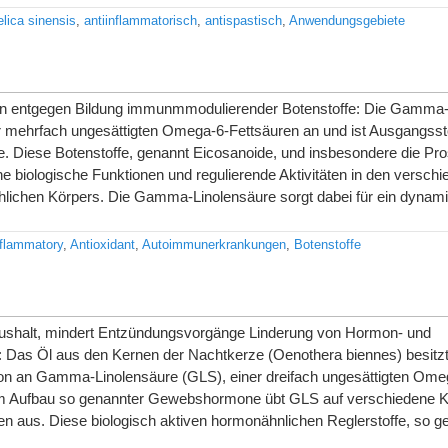
lica sinensis
,
antiinflammatorisch
,
antispastisch
,
Anwendungsgebiete
n entgegen Bildung immunmmodulierender Botenstoffe: Die Gamma-
 mehrfach ungesättigten Omega-6-Fettsäuren an und ist Ausgangssto
e. Diese Botenstoffe, genannt Eicosanoide, und insbesondere die Pro
che biologische Funktionen und regulierende Aktivitäten in den versch
ichen Körpers. Die Gamma-Linolensäure sorgt dabei für ein dyna
nflammatory
,
Antioxidant
,
Autoimmunerkrankungen
,
Botenstoffe
shalt, mindert Entzündungsvorgänge Linderung von Hormon- und
Das Öl aus den Kernen der Nachtkerze (Oenothera biennes) besitzt
on an Gamma-Linolensäure (GLS), einer dreifach ungesättigten Ome
zum Aufbau so genannter Gewebshormone übt GLS auf verschiedene 
gen aus. Diese biologisch aktiven hormonähnlichen Reglerstoffe, so