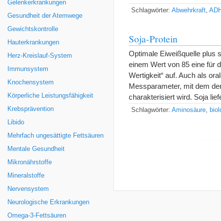
Gelenkerkrankungen
Schlagwörter:
Abwehrkraft
,
AD
Gesundheit der Atemwege
Gewichtskontrolle
Soja-Protein
Hauterkrankungen
Optimale Eiweißquelle plus 
Herz-Kreislauf-System
einem Wert von 85 eine für 
Immunsystem
Wertigkeit“ auf. Auch als ora
Knochensystem
Messparameter, mit dem der 
Körperliche Leistungsfähigkeit
charakterisiert wird. Soja li
Krebsprävention
Schlagwörter:
Aminosäure
,
bio
Libido
Mehrfach ungesättigte Fettsäuren
Mentale Gesundheit
Mikronährstoffe
Mineralstoffe
Nervensystem
Neurologische Erkrankungen
Omega-3-Fettsäuren