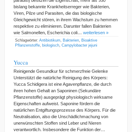
paradisi) besitzen die Eigenschaft, mehr als 930
bislang bekannte Krankheitserreger wie Bakterien,
Viren, Pilze und Parasiten, die das biologische
Gleichgewicht stören, in ihrem Wachstum zu hemmen
respektive zu eliminieren. Darunter fallen Bakterien
wie Salmonellen, Escherichia coli…
weiterlesen »
Schlagwörter:
Antibiotikum
,
Bakterien
,
Bioaktive
Pflanzenstoffe
,
biologisch
,
Campylobacter jejuni
Yucca
Reinigende Gesundkur für schmerzfreie Gelenke
Unterstützt die natürliche Reinigung des Körpers:
Yucca Schidigera ist eine Agavenpflanze, die durch
ihren hohen Gehalt an Saponinen (Sekundäre
Pflanzenstoffe) ausgeprägt physiologisch wirksame
Eigenschaften aufweist. Saponine fördern die
natürlichen Entgiftungsprozesse des Körpers. Für die
Neutralisation, also die Unschädlichmachung von
unerwünschten Stoffen sind Leber und Nieren
verantwortlich. Insbesondere die Funktion der…