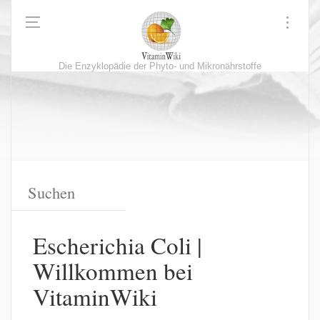
Die Enzyklopädie der Phyto- und Mikronährstoffe
Escherichia Coli |
Willkommen bei
VitaminWiki