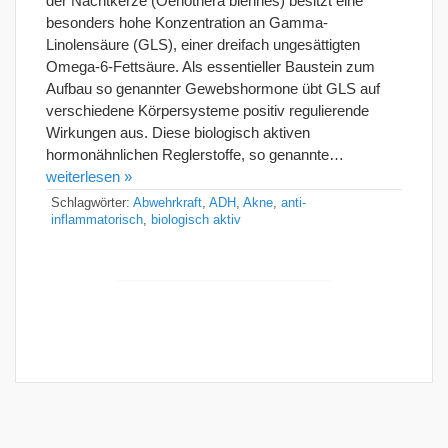
der Nachtkerze (Oenothera biennes) besitzt eine
besonders hohe Konzentration an Gamma-
Linolensäure (GLS), einer dreifach ungesättigten
Omega-6-Fettsäure. Als essentieller Baustein zum
Aufbau so genannter Gewebshormone übt GLS auf
verschiedene Körpersysteme positiv regulierende
Wirkungen aus. Diese biologisch aktiven
hormonähnlichen Reglerstoffe, so genannte…
weiterlesen »
Schlagwörter:
Abwehrkraft
,
ADH
,
Akne
,
anti-
inflammatorisch
,
biologisch aktiv