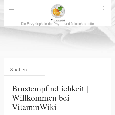
Die Enzyklopädie der Phyto- und Mikronährstoffe
Brustempfindlichkeit |
Willkommen bei
VitaminWiki