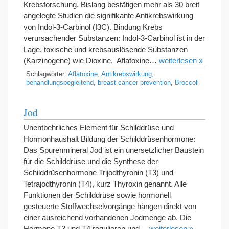
Krebsforschung. Bislang bestätigen mehr als 30 breit
angelegte Studien die signifikante Antikrebswirkung
von Indol-3-Carbinol (I3C). Bindung Krebs
verursachender Substanzen: Indol-3-Carbinol ist in der
Lage, toxische und krebsauslösende Substanzen
(Karzinogene) wie Dioxine, Aflatoxine…
weiterlesen »
Schlagwörter:
Aflatoxine
,
Antikrebswirkung
,
behandlungsbegleitend
,
breast cancer prevention
,
Broccoli
Jod
Unentbehrliches Element für Schilddrüse und
Hormonhaushalt Bildung der Schilddrüsenhormone:
Das Spurenmineral Jod ist ein unersetzlicher Baustein
für die Schilddrüse und die Synthese der
Schilddrüsenhormone Trijodthyronin (T3) und
Tetrajodthyronin (T4), kurz Thyroxin genannt. Alle
Funktionen der Schilddrüse sowie hormonell
gesteuerte Stoffwechselvorgänge hängen direkt von
einer ausreichend vorhandenen Jodmenge ab. Die
Hormone T3 und T4 regulieren und…
weiterlesen »