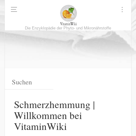
Die Enzyklopädie der Phyto- und Mikronährstoffe
Schmerzhemmung |
Willkommen bei
VitaminWiki