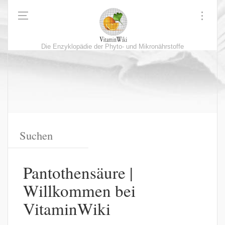
Die Enzyklopädie der Phyto- und Mikronährstoffe
Pantothensäure |
Willkommen bei
VitaminWiki