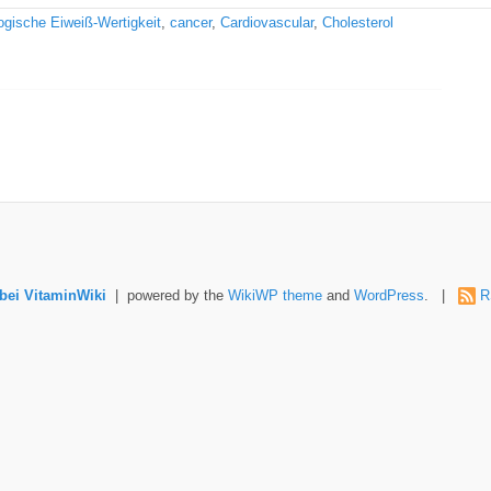
logische Eiweiß-Wertigkeit
,
cancer
,
Cardiovascular
,
Cholesterol
ei VitaminWiki
| powered by the
WikiWP theme
and
WordPress
. |
R