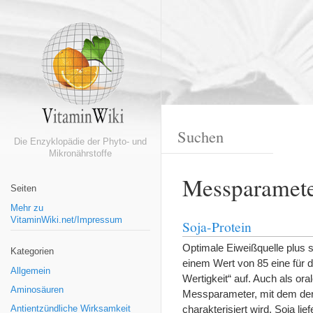
Die Enzyklopädie der Phyto- und
Mikronährstoffe
Messparamete
Seiten
Mehr zu
VitaminWiki.net/Impressum
Soja-Protein
Optimale Eiweißquelle plus 
Kategorien
einem Wert von 85 eine für 
Allgemein
Wertigkeit“ auf. Auch als ora
Aminosäuren
Messparameter, mit dem der 
charakterisiert wird. Soja li
Antientzündliche Wirksamkeit