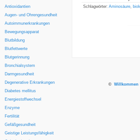
Antioxidantien
Schlagwörter:
Aminosäure
,
bio
Augen- und Ohrengesundheit
Autoimmunerkrankungen
Bewegungsapparat
Blutbildung
Blutfettwerte
Blutgerinnung
Bronchialsystem
Darmgesundheit
Degenerative Erkrankungen
©
Willkommen b
Diabetes mellitus
Energiestoffwechsel
Enzyme
Fertilität
Gefäßgesundheit
Geistige Leistungsfähigkeit