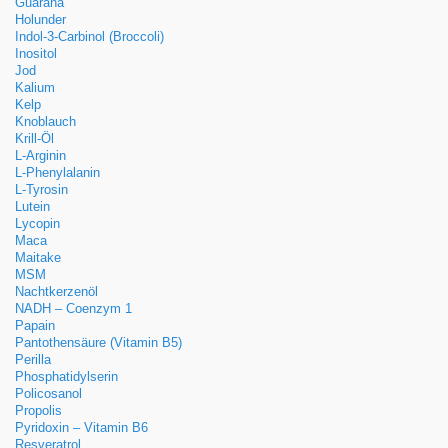
Guarana
Holunder
Indol-3-Carbinol (Broccoli)
Inositol
Jod
Kalium
Kelp
Knoblauch
Krill-Öl
L-Arginin
L-Phenylalanin
L-Tyrosin
Lutein
Lycopin
Maca
Maitake
MSM
Nachtkerzenöl
NADH – Coenzym 1
Papain
Pantothensäure (Vitamin B5)
Perilla
Phosphatidylserin
Policosanol
Propolis
Pyridoxin – Vitamin B6
Resveratrol