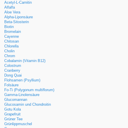
Acetyl-L-Carnitin
Alfalfa
Aloe Vera
Alpha-Liponsäure
Beta-Sitosterin
Biotin
Bromelain
Cayenne
Chitosan
Chlorella
Cholin
Chrom
Cobalamin (Vitamin B12)
Colostrum
Cranberry
Dong Quai
Flohsamen (Psyllium)
Folsäure
Fo-Ti (Polygonum multiflorum)
Gamma-Linolensäure
Glucomannan
Glucosamin und Chondroitin
Gotu Kola
Grapefruit
Grüner Tee
Grünlippmuschel