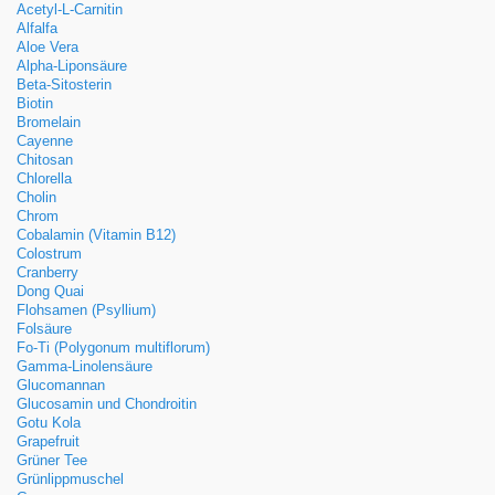
Acetyl-L-Carnitin
Alfalfa
Aloe Vera
Alpha-Liponsäure
Beta-Sitosterin
Biotin
Bromelain
Cayenne
Chitosan
Chlorella
Cholin
Chrom
Cobalamin (Vitamin B12)
Colostrum
Cranberry
Dong Quai
Flohsamen (Psyllium)
Folsäure
Fo-Ti (Polygonum multiflorum)
Gamma-Linolensäure
Glucomannan
Glucosamin und Chondroitin
Gotu Kola
Grapefruit
Grüner Tee
Grünlippmuschel