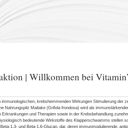
aktion | Willkommen bei Vitami
 immunologischen, krebshemmenden Wirkungen Stimulierung der zel
e Nahrungspilz Maitake (Grifola frondosa) wird als immunstärkender
n Erkrankungen und Therapien sowie in der Krebsbehandlung zuneh
 Physiologisch bedeutende Wirkstoffe des Klapperschwamms stellen s
Beta-1,3- und Beta-1,6-Glucan, dar, deren immunmodulierende, antio