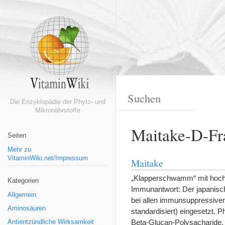
Die Enzyklopädie der Phyto- und
Mikronährstoffe
Maitake-D-Fr
Seiten
Mehr zu
VitaminWiki.net/Impressum
Maitake
„Klapperschwamm“ mit hoch
Kategorien
Immunantwort: Der japanisch
Allgemein
bei allen immunsuppressive
Aminosäuren
standardisiert) eingesetzt.
Beta-Glucan-Polysacharide, 
Antientzündliche Wirksamkeit