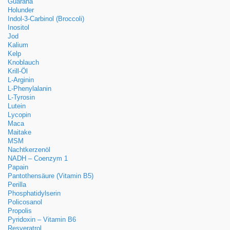
Guarana
Holunder
Indol-3-Carbinol (Broccoli)
Inositol
Jod
Kalium
Kelp
Knoblauch
Krill-Öl
L-Arginin
L-Phenylalanin
L-Tyrosin
Lutein
Lycopin
Maca
Maitake
MSM
Nachtkerzenöl
NADH – Coenzym 1
Papain
Pantothensäure (Vitamin B5)
Perilla
Phosphatidylserin
Policosanol
Propolis
Pyridoxin – Vitamin B6
Resveratrol