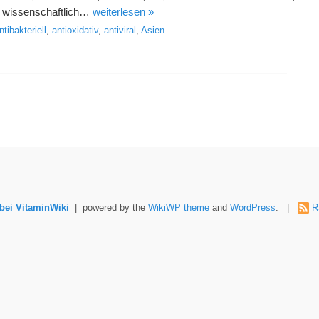
wissenschaftlich…
weiterlesen »
ntibakteriell
,
antioxidativ
,
antiviral
,
Asien
ei VitaminWiki
| powered by the
WikiWP theme
and
WordPress
. |
R