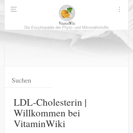
Die Enzyklopädie der Phyto- und Mikronährstoffe
LDL-Cholesterin |
Willkommen bei
VitaminWiki