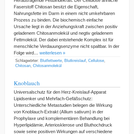
Herausragende Fettbindekraft: Der Cellulose ähnliche
Faserstoff Chitosan besitzt die Eigenschaft,
Nahrungsfette im Darm in einem nicht umkehrbaren
Prozess zu binden. Die biochemisch einfache
Ursache liegt in der Anziehungskraft zwischen positiv
geladenem Chitosanmolekül und negtiv geladenem
Fettmolekül. Der dabei entstehende Komplex ist für
menschliche Verdauungsenzyme nicht spaltbar. In der
Folge wird…
weiterlesen »
Schlagwörter:
Blutfettwerte
,
Blutkreislauf
,
Cellulose
,
Chitosan
,
Chitosanmolekül
Knoblauch
Universalschutz für den Herz-Kreislauf-Apparat
Lipidsenker und Mehrfach-Gefäßschutz:
Unterschiedliche Metastudien belegen die Wirkung
von Knoblauch-Extrakt (Allium sativum) in der
Prophylaxe und komplementären Behandlung bei
Hyperlipidämie, Arteriosklerose und Bluthochdruck
sowie seine positiven Wirkungen auf verschiedene