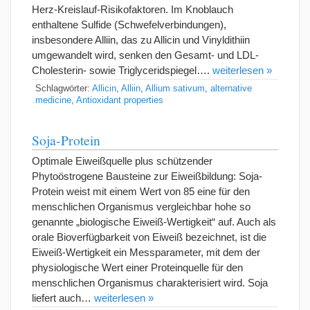
Herz-Kreislauf-Risikofaktoren. Im Knoblauch
enthaltene Sulfide (Schwefelverbindungen),
insbesondere Alliin, das zu Allicin und Vinyldithiin
umgewandelt wird, senken den Gesamt- und LDL-
Cholesterin- sowie Triglyceridspiegel….
weiterlesen »
Schlagwörter:
Allicin
,
Alliin
,
Allium sativum
,
alternative
medicine
,
Antioxidant properties
Soja-Protein
Optimale Eiweißquelle plus schützender
Phytoöstrogene Bausteine zur Eiweißbildung: Soja-
Protein weist mit einem Wert von 85 eine für den
menschlichen Organismus vergleichbar hohe so
genannte „biologische Eiweiß-Wertigkeit“ auf. Auch als
orale Bioverfügbarkeit von Eiweiß bezeichnet, ist die
Eiweiß-Wertigkeit ein Messparameter, mit dem der
physiologische Wert einer Proteinquelle für den
menschlichen Organismus charakterisiert wird. Soja
liefert auch…
weiterlesen »