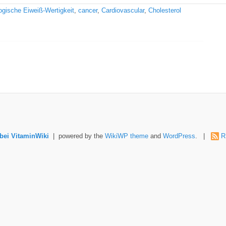
logische Eiweiß-Wertigkeit
,
cancer
,
Cardiovascular
,
Cholesterol
ei VitaminWiki
| powered by the
WikiWP theme
and
WordPress
. |
R