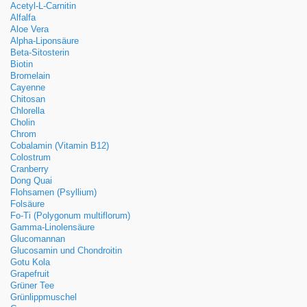
Acetyl-L-Carnitin
Alfalfa
Aloe Vera
Alpha-Liponsäure
Beta-Sitosterin
Biotin
Bromelain
Cayenne
Chitosan
Chlorella
Cholin
Chrom
Cobalamin (Vitamin B12)
Colostrum
Cranberry
Dong Quai
Flohsamen (Psyllium)
Folsäure
Fo-Ti (Polygonum multiflorum)
Gamma-Linolensäure
Glucomannan
Glucosamin und Chondroitin
Gotu Kola
Grapefruit
Grüner Tee
Grünlippmuschel