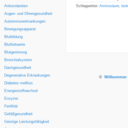
Antioxidantien
Schlagwörter:
Aminosäure
,
bio
Augen- und Ohrengesundheit
Autoimmunerkrankungen
Bewegungsapparat
Blutbildung
Blutfettwerte
Blutgerinnung
Bronchialsystem
Darmgesundheit
Degenerative Erkrankungen
©
Willkommen b
Diabetes mellitus
Energiestoffwechsel
Enzyme
Fertilität
Gefäßgesundheit
Geistige Leistungsfähigkeit