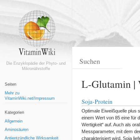
Die Enzyklopädie der Phyto- und
Mikronährstoffe
L-Glutamin |
Seiten
Mehr zu
VitaminWiki.net/Impressum
Soja-Protein
Optimale Eiweißquelle plus 
Kategorien
einem Wert von 85 eine für 
Allgemein
Wertigkeit“ auf. Auch als ora
Aminosäuren
Messparameter, mit dem der 
charakterisiert wird. Soja li
Antientzündliche Wirksamkeit