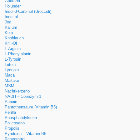
Guarana
Holunder
Indol-3-Carbinol (Broccoli)
Inositol
Jod
Kalium
Kelp
Knoblauch
Krill-Öl
L-Arginin
L-Phenylalanin
L-Tyrosin
Lutein
Lycopin
Maca
Maitake
MSM
Nachtkerzenöl
NADH – Coenzym 1
Papain
Pantothensäure (Vitamin B5)
Perilla
Phosphatidylserin
Policosanol
Propolis
Pyridoxin – Vitamin B6
Resveratrol