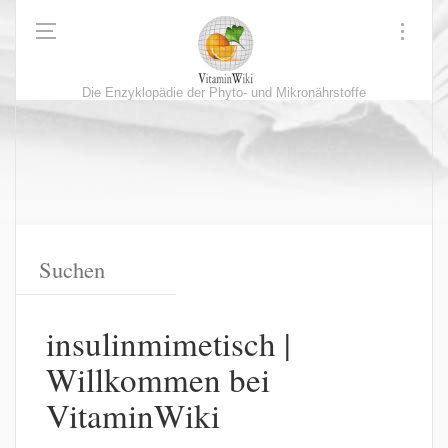
Die Enzyklopädie der Phyto- und Mikronährstoffe
insulinmimetisch |
Willkommen bei
VitaminWiki