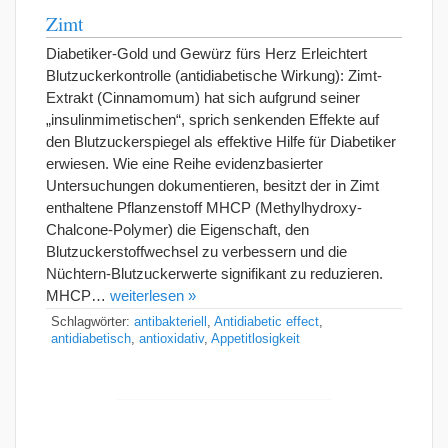
Zimt
Diabetiker-Gold und Gewürz fürs Herz Erleichtert
Blutzuckerkontrolle (antidiabetische Wirkung): Zimt-
Extrakt (Cinnamomum) hat sich aufgrund seiner
„insulinmimetischen“, sprich senkenden Effekte auf
den Blutzuckerspiegel als effektive Hilfe für Diabetiker
erwiesen. Wie eine Reihe evidenzbasierter
Untersuchungen dokumentieren, besitzt der in Zimt
enthaltene Pflanzenstoff MHCP (Methylhydroxy-
Chalcone-Polymer) die Eigenschaft, den
Blutzuckerstoffwechsel zu verbessern und die
Nüchtern-Blutzuckerwerte signifikant zu reduzieren.
MHCP…
weiterlesen »
Schlagwörter:
antibakteriell
,
Antidiabetic effect
,
antidiabetisch
,
antioxidativ
,
Appetitlosigkeit