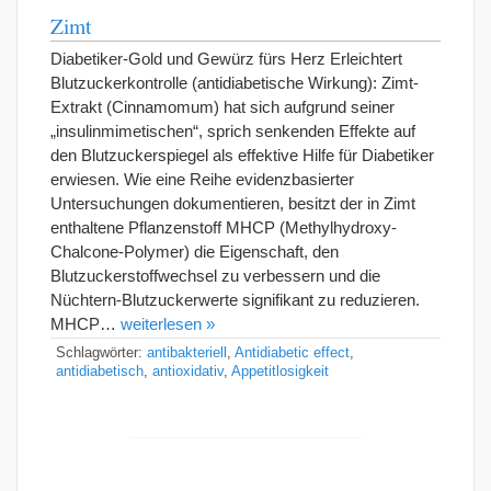
Zimt
Diabetiker-Gold und Gewürz fürs Herz Erleichtert
Blutzuckerkontrolle (antidiabetische Wirkung): Zimt-
Extrakt (Cinnamomum) hat sich aufgrund seiner
„insulinmimetischen“, sprich senkenden Effekte auf
den Blutzuckerspiegel als effektive Hilfe für Diabetiker
erwiesen. Wie eine Reihe evidenzbasierter
Untersuchungen dokumentieren, besitzt der in Zimt
enthaltene Pflanzenstoff MHCP (Methylhydroxy-
Chalcone-Polymer) die Eigenschaft, den
Blutzuckerstoffwechsel zu verbessern und die
Nüchtern-Blutzuckerwerte signifikant zu reduzieren.
MHCP…
weiterlesen »
Schlagwörter:
antibakteriell
,
Antidiabetic effect
,
antidiabetisch
,
antioxidativ
,
Appetitlosigkeit