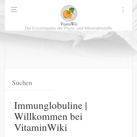
Die Enzyklopädie der Phyto- und Mikronährstoffe
Immunglobuline |
Willkommen bei
VitaminWiki