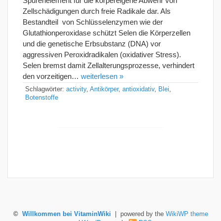
Spurenelement für die körpereigene Abwehr von
Zellschädigungen durch freie Radikale dar. Als
Bestandteil von Schlüsselenzymen wie der
Glutathionperoxidase schützt Selen die Körperzellen
und die genetische Erbsubstanz (DNA) vor
aggressiven Peroxidradikalen (oxidativer Stress).
Selen bremst damit Zellalterungsprozesse, verhindert
den vorzeitigen…
weiterlesen »
Schlagwörter:
activity
,
Antikörper
,
antioxidativ
,
Blei
,
Botenstoffe
©
Willkommen bei VitaminWiki
| powered by the
WikiWP theme