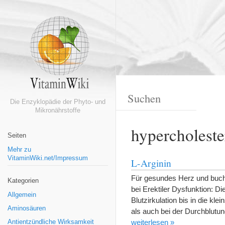
Die Enzyklopädie der Phyto- und
Mikronährstoffe
hypercholest
Seiten
Mehr zu
VitaminWiki.net/Impressum
L-Arginin
Für gesundes Herz und buchs
Kategorien
bei Erektiler Dysfunktion: D
Allgemein
Blutzirkulation bis in die k
Aminosäuren
als auch bei der Durchblutu
weiterlesen »
Antientzündliche Wirksamkeit