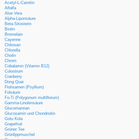
Acetyl-L-Carnitin
Alfalfa
Aloe Vera
Alpha-Liponsäure
Beta-Sitosterin
Biotin
Bromelain
Cayenne
Chitosan
Chlorella
Cholin
Chrom
Cobalamin (Vitamin B12)
Colostrum
Cranberry
Dong Quai
Flohsamen (Psyllium)
Folsäure
Fo-Ti (Polygonum multiflorum)
Gamma-Linolensäure
Glucomannan
Glucosamin und Chondroitin
Gotu Kola
Grapefruit
Grüner Tee
Grünlippmuschel