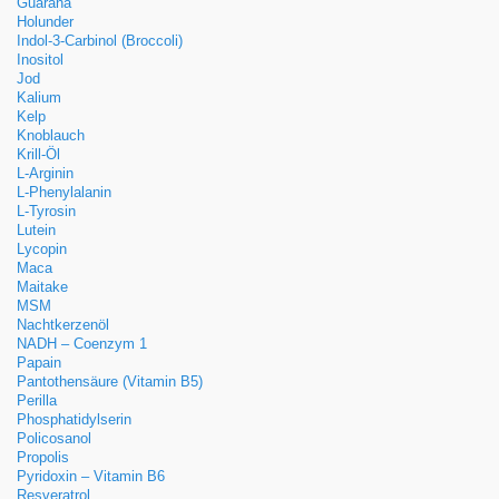
Guarana
Holunder
Indol-3-Carbinol (Broccoli)
Inositol
Jod
Kalium
Kelp
Knoblauch
Krill-Öl
L-Arginin
L-Phenylalanin
L-Tyrosin
Lutein
Lycopin
Maca
Maitake
MSM
Nachtkerzenöl
NADH – Coenzym 1
Papain
Pantothensäure (Vitamin B5)
Perilla
Phosphatidylserin
Policosanol
Propolis
Pyridoxin – Vitamin B6
Resveratrol