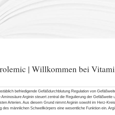
erolemic | Willkommen bei Vitam
täblich befriedigende Gefäßdurchblutung Regulation von Gefäßweite
ie Aminosäure Arginin steuert zentral die Regulierung der Gefäßweite 
leinsten Arterien. Aus diesem Grund nimmt Arginin sowohl im Herz-Kre
ng des männlichen Schwellkörpers eine wesentliche Funktion ein. Arg