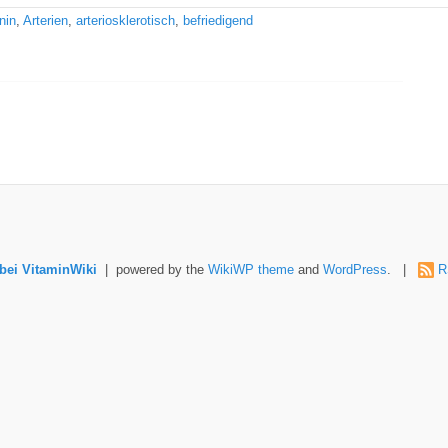
nin
,
Arterien
,
arteriosklerotisch
,
befriedigend
ei VitaminWiki
| powered by the
WikiWP theme
and
WordPress
. |
R