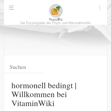
Die Enzyklopädie der Phyto- und Mikronährstoffe
hormonell bedingt |
Willkommen bei
VitaminWiki