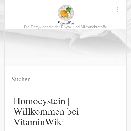
Die Enzyklopädie der Phyto- und Mikronährstoffe
Homocystein |
Willkommen bei
VitaminWiki