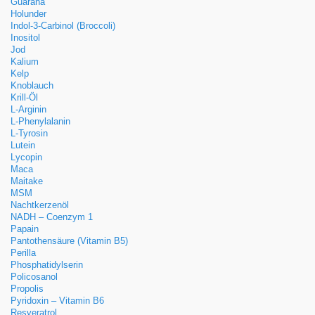
Guarana
Holunder
Indol-3-Carbinol (Broccoli)
Inositol
Jod
Kalium
Kelp
Knoblauch
Krill-Öl
L-Arginin
L-Phenylalanin
L-Tyrosin
Lutein
Lycopin
Maca
Maitake
MSM
Nachtkerzenöl
NADH – Coenzym 1
Papain
Pantothensäure (Vitamin B5)
Perilla
Phosphatidylserin
Policosanol
Propolis
Pyridoxin – Vitamin B6
Resveratrol