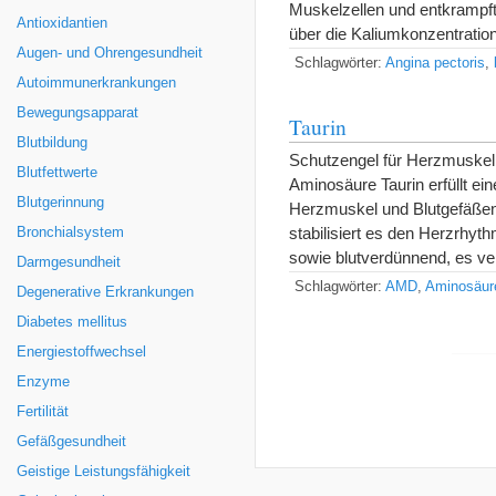
Muskelzellen und entkrampf
Antioxidantien
über die Kaliumkonzentratio
Augen- und Ohrengesundheit
Schlagwörter:
Angina pectoris
,
Autoimmunerkrankungen
Bewegungsapparat
Taurin
Blutbildung
Schutzengel für Herzmuskel
Blutfettwerte
Aminosäure Taurin erfüllt e
Blutgerinnung
Herzmuskel und Blutgefäßen.
stabilisiert es den Herzrhyt
Bronchialsystem
sowie blutverdünnend, es ve
Darmgesundheit
Schlagwörter:
AMD
,
Aminosäur
Degenerative Erkrankungen
Diabetes mellitus
Energiestoffwechsel
Enzyme
Fertilität
Gefäßgesundheit
Geistige Leistungsfähigkeit