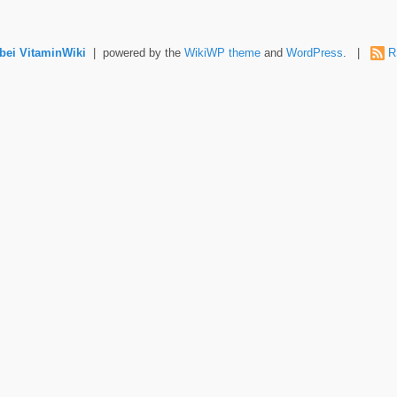
ei VitaminWiki
| powered by the
WikiWP theme
and
WordPress
. |
R