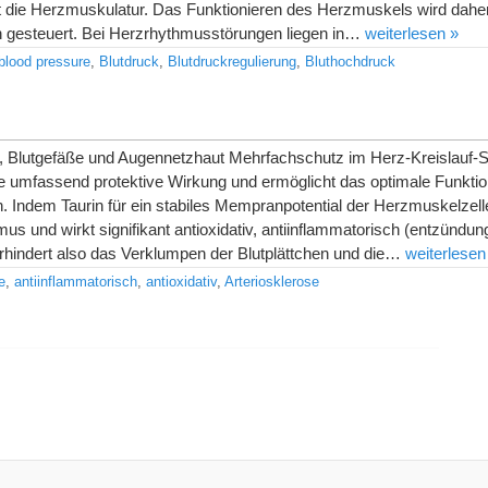
t die Herzmuskulatur. Das Funktionieren des Herzmuskels wird dahe
n gesteuert. Bei Herzrhythmusstörungen liegen in…
weiterlesen »
blood pressure
,
Blutdruck
,
Blutdruckregulierung
,
Bluthochdruck
, Blutgefäße und Augennetzhaut Mehrfachschutz im Herz-Kreislauf-
ine umfassend protektive Wirkung und ermöglicht das optimale Funkti
 Indem Taurin für ein stabiles Mempranpotential der Herzmuskelzelle
hmus und wirkt signifikant antioxidativ, antiinflammatorisch (entzün
rhindert also das Verklumpen der Blutplättchen und die…
weiterlesen
e
,
antiinflammatorisch
,
antioxidativ
,
Arteriosklerose