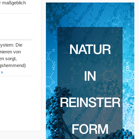
r maßgeblich
System: Die
onieren von
n sorgt,
dungshemmend)
 »