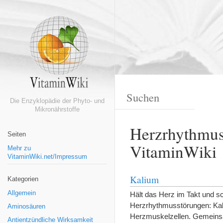
Die Enzyklopädie der Phyto- und
Mikronährstoffe
Herzrhythmus
Seiten
VitaminWiki
Mehr zu
VitaminWiki.net/Impressum
Kalium
Kategorien
Allgemein
Hält das Herz im Takt und sc
Herzrhythmusstörungen: Kaliu
Aminosäuren
Herzmuskelzellen. Gemeinsam 
Antientzündliche Wirksamkeit