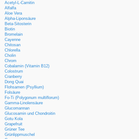
Acetyl-L-Carnitin
Alfalfa
Aloe Vera
Alpha-Liponsäure
Beta-Sitosterin
Biotin
Bromelain
Cayenne
Chitosan
Chlorella
Cholin
Chrom
Cobalamin (Vitamin B12)
Colostrum
Cranberry
Dong Quai
Flohsamen (Psyllium)
Folsäure
Fo-Ti (Polygonum multiflorum)
Gamma-Linolensäure
Glucomannan
Glucosamin und Chondroitin
Gotu Kola
Grapefruit
Grüner Tee
Grünlippmuschel