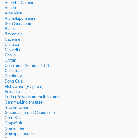
Acetyl-L-Carnitin
Alfalfa
Aloe Vera
Alpha-Liponsäure
Beta-Sitosterin
Biotin
Bromelain
Cayenne
Chitosan
Chlorella
Cholin
Chrom
Cobalamin (Vitamin B12)
Colostrum
Cranberry
Dong Quai
Flohsamen (Psyllium)
Folsäure
Fo-Ti (Polygonum multiflorum)
Gamma-Linolensäure
Glucomannan
Glucosamin und Chondroitin
Gotu Kola
Grapefruit
Grüner Tee
Grünlippmuschel