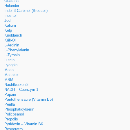
Guarana
Holunder
Indol-3-Carbinol (Broccoli)
Inositol
Jod
Kalium
Kelp
Knoblauch
Krill-Öl
L-Arginin
L-Phenylalanin
L-Tyrosin
Lutein
Lycopin
Maca
Maitake
MSM
Nachtkerzenöl
NADH – Coenzym 1
Papain
Pantothensäure (Vitamin B5)
Perilla
Phosphatidylserin
Policosanol
Propolis
Pyridoxin – Vitamin B6
Resveratrol