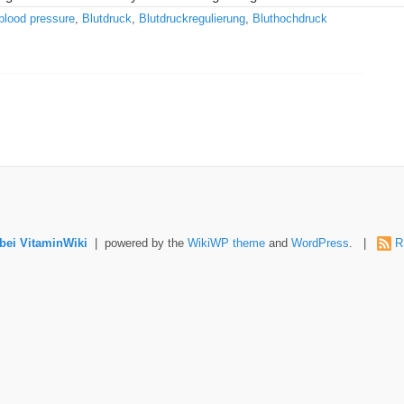
blood pressure
,
Blutdruck
,
Blutdruckregulierung
,
Bluthochdruck
ei VitaminWiki
| powered by the
WikiWP theme
and
WordPress
. |
R