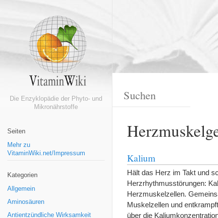
Die Enzyklopädie der Phyto- und
Mikronährstoffe
Herzmuskelge
Seiten
Mehr zu
VitaminWiki.net/Impressum
Kalium
Hält das Herz im Takt und sc
Kategorien
Herzrhythmusstörungen: Kaliu
Allgemein
Herzmuskelzellen. Gemeinsam 
Aminosäuren
Muskelzellen und entkrampf
über die Kaliumkonzentratio
Antientzündliche Wirksamkeit