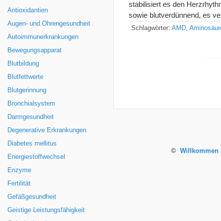
stabilisiert es den Herzrhyt
Antioxidantien
sowie blutverdünnend, es ve
Augen- und Ohrengesundheit
Schlagwörter:
AMD
,
Aminosäur
Autoimmunerkrankungen
Bewegungsapparat
Blutbildung
Blutfettwerte
Blutgerinnung
Bronchialsystem
Darmgesundheit
Degenerative Erkrankungen
Diabetes mellitus
©
Willkommen b
Energiestoffwechsel
Enzyme
Fertilität
Gefäßgesundheit
Geistige Leistungsfähigkeit