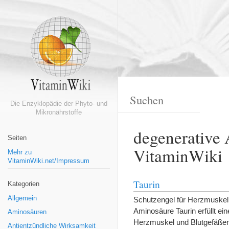
Die Enzyklopädie der Phyto- und
Mikronährstoffe
degenerative
Seiten
VitaminWiki
Mehr zu
VitaminWiki.net/Impressum
Taurin
Kategorien
Allgemein
Schutzengel für Herzmuskel
Aminosäure Taurin erfüllt e
Aminosäuren
Herzmuskel und Blutgefäßen.
Antientzündliche Wirksamkeit