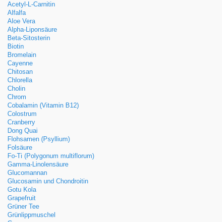
Acetyl-L-Carnitin
Alfalfa
Aloe Vera
Alpha-Liponsäure
Beta-Sitosterin
Biotin
Bromelain
Cayenne
Chitosan
Chlorella
Cholin
Chrom
Cobalamin (Vitamin B12)
Colostrum
Cranberry
Dong Quai
Flohsamen (Psyllium)
Folsäure
Fo-Ti (Polygonum multiflorum)
Gamma-Linolensäure
Glucomannan
Glucosamin und Chondroitin
Gotu Kola
Grapefruit
Grüner Tee
Grünlippmuschel