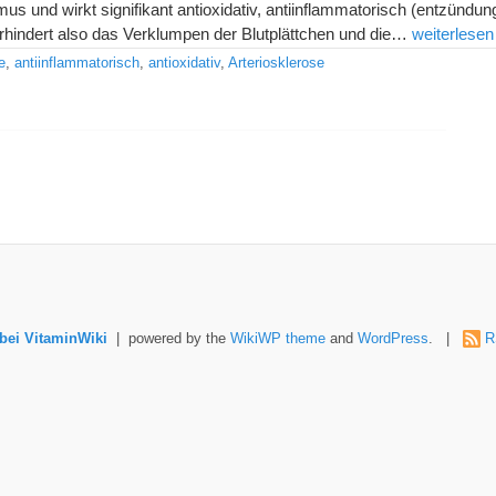
hmus und wirkt signifikant antioxidativ, antiinflammatorisch (entzün
rhindert also das Verklumpen der Blutplättchen und die…
weiterlesen
e
,
antiinflammatorisch
,
antioxidativ
,
Arteriosklerose
ei VitaminWiki
| powered by the
WikiWP theme
and
WordPress
. |
R