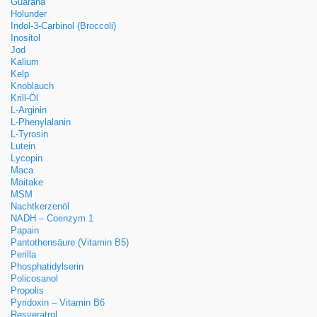
Guarana
Holunder
Indol-3-Carbinol (Broccoli)
Inositol
Jod
Kalium
Kelp
Knoblauch
Krill-Öl
L-Arginin
L-Phenylalanin
L-Tyrosin
Lutein
Lycopin
Maca
Maitake
MSM
Nachtkerzenöl
NADH – Coenzym 1
Papain
Pantothensäure (Vitamin B5)
Perilla
Phosphatidylserin
Policosanol
Propolis
Pyridoxin – Vitamin B6
Resveratrol