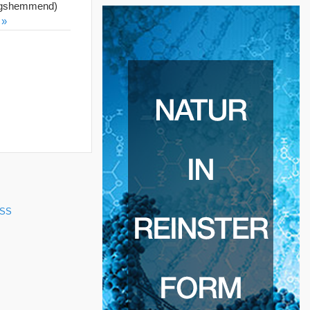
dungshemmend)
 »
SS