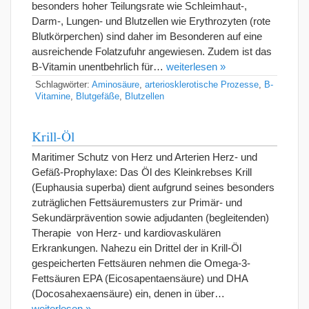
besonders hoher Teilungsrate wie Schleimhaut-,
Darm-, Lungen- und Blutzellen wie Erythrozyten (rote
Blutkörperchen) sind daher im Besonderen auf eine
ausreichende Folatzufuhr angewiesen. Zudem ist das
B-Vitamin unentbehrlich für…
weiterlesen »
Schlagwörter:
Aminosäure
,
arteriosklerotische Prozesse
,
B-
Vitamine
,
Blutgefäße
,
Blutzellen
Krill-Öl
Maritimer Schutz von Herz und Arterien Herz- und
Gefäß-Prophylaxe: Das Öl des Kleinkrebses Krill
(Euphausia superba) dient aufgrund seines besonders
zuträglichen Fettsäuremusters zur Primär- und
Sekundärprävention sowie adjudanten (begleitenden)
Therapie von Herz- und kardiovaskulären
Erkrankungen. Nahezu ein Drittel der in Krill-Öl
gespeicherten Fettsäuren nehmen die Omega-3-
Fettsäuren EPA (Eicosapentaensäure) und DHA
(Docosahexaensäure) ein, denen in über…
weiterlesen »