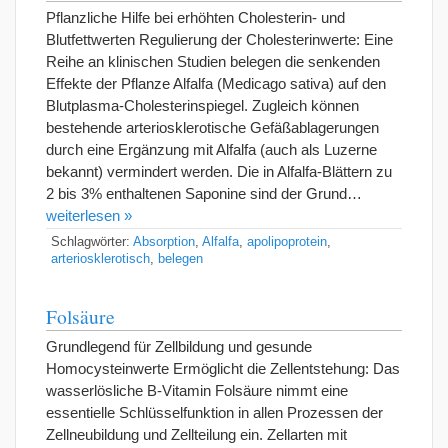
Pflanzliche Hilfe bei erhöhten Cholesterin- und
Blutfettwerten Regulierung der Cholesterinwerte: Eine
Reihe an klinischen Studien belegen die senkenden
Effekte der Pflanze Alfalfa (Medicago sativa) auf den
Blutplasma-Cholesterinspiegel. Zugleich können
bestehende arteriosklerotische Gefäßablagerungen
durch eine Ergänzung mit Alfalfa (auch als Luzerne
bekannt) vermindert werden. Die in Alfalfa-Blättern zu
2 bis 3% enthaltenen Saponine sind der Grund…
weiterlesen »
Schlagwörter:
Absorption
,
Alfalfa
,
apolipoprotein
,
arteriosklerotisch
,
belegen
Folsäure
Grundlegend für Zellbildung und gesunde
Homocysteinwerte Ermöglicht die Zellentstehung: Das
wasserlösliche B-Vitamin Folsäure nimmt eine
essentielle Schlüsselfunktion in allen Prozessen der
Zellneubildung und Zellteilung ein. Zellarten mit