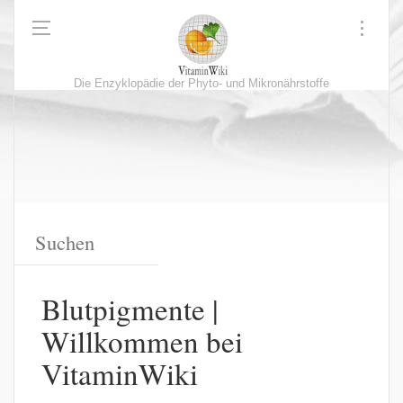
Die Enzyklopädie der Phyto- und Mikronährstoffe
Blutpigmente |
Willkommen bei
VitaminWiki