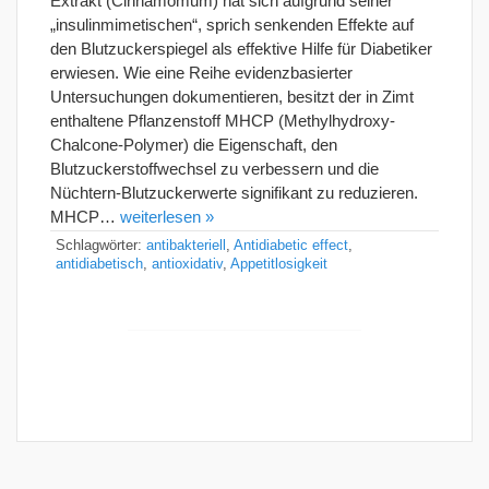
Extrakt (Cinnamomum) hat sich aufgrund seiner
„insulinmimetischen“, sprich senkenden Effekte auf
den Blutzuckerspiegel als effektive Hilfe für Diabetiker
erwiesen. Wie eine Reihe evidenzbasierter
Untersuchungen dokumentieren, besitzt der in Zimt
enthaltene Pflanzenstoff MHCP (Methylhydroxy-
Chalcone-Polymer) die Eigenschaft, den
Blutzuckerstoffwechsel zu verbessern und die
Nüchtern-Blutzuckerwerte signifikant zu reduzieren.
MHCP…
weiterlesen »
Schlagwörter:
antibakteriell
,
Antidiabetic effect
,
antidiabetisch
,
antioxidativ
,
Appetitlosigkeit