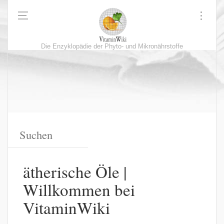
Die Enzyklopädie der Phyto- und Mikronährstoffe
ätherische Öle |
Willkommen bei
VitaminWiki