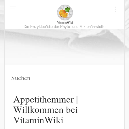
Die Enzyklopädie der Phyto- und Mikronährstoffe
Appetithemmer |
Willkommen bei
VitaminWiki